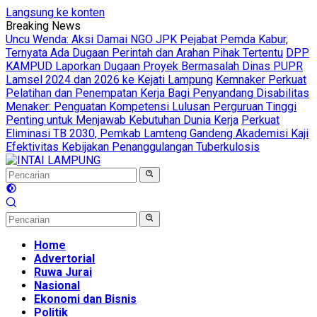
Langsung ke konten
Breaking News
Uncu Wenda: Aksi Damai NGO JPK Pejabat Pemda Kabur,
Ternyata Ada Dugaan Perintah dan Arahan Pihak Tertentu
DPP
KAMPUD Laporkan Dugaan Proyek Bermasalah Dinas PUPR
Lamsel 2024 dan 2026 ke Kejati Lampung
Kemnaker Perkuat
Pelatihan dan Penempatan Kerja Bagi Penyandang Disabilitas
Menaker: Penguatan Kompetensi Lulusan Perguruan Tinggi
Penting untuk Menjawab Kebutuhan Dunia Kerja
Perkuat
Eliminasi TB 2030, Pemkab Lamteng Gandeng Akademisi Kaji
Efektivitas Kebijakan Penanggulangan Tuberkulosis
Home
Advertorial
Ruwa Jurai
Nasional
Ekonomi dan Bisnis
Politik