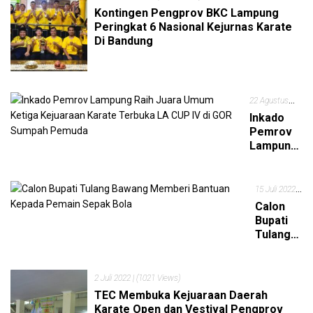
Kontingen Pengprov BKC Lampung
Peringkat 6 Nasional Kejurnas Karate
Di Bandung
22 Agustus
2022
Inkado
| (1173
Pemrov
Views)
Lampung
Raih
Juara
Umum
15 Juli 2022
|
Ketiga
(1261 Views)
Calon
Kejuaraan
Bupati
Karate
Tulang
Terbuka
Bawang
LA CUP IV
Memberi
di GOR
Bantuan
2 Juli 2022
| (1021 Views)
Sumpah
Kepada
TEC Membuka Kejuaraan Daerah
Pemuda
Pemain
Karate Open dan Vestival Pengprov