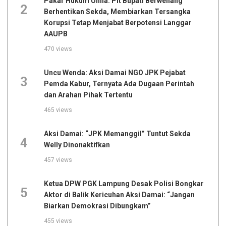
Pakar Hukum Unila: Plt Bupati Berwenang
2
Berhentikan Sekda, Membiarkan Tersangka
Korupsi Tetap Menjabat Berpotensi Langgar
AAUPB
470 views
Uncu Wenda: Aksi Damai NGO JPK Pejabat
3
Pemda Kabur, Ternyata Ada Dugaan Perintah
dan Arahan Pihak Tertentu
465 views
Aksi Damai: “JPK Memanggil” Tuntut Sekda
4
Welly Dinonaktifkan
457 views
Ketua DPW PGK Lampung Desak Polisi Bongkar
5
Aktor di Balik Kericuhan Aksi Damai: “Jangan
Biarkan Demokrasi Dibungkam”
455 views