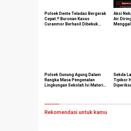
Polsek Dente Teladas Bergerak
Aksi Nek
Cepat.!! Buronan Kasus
Air Dirin
Curanmor Berhasil Dibekuk
Menggal
Polisi
Pelaku 
Polsek Gunung Agung Dalam
Sekda L
Rangka Masa Pengenalan
Tipikor 
Lingkungan Sekolah Isi Materi
Diperiks
Ketangkasan Baris Berbaris
Lampun
Rekomendasi untuk kamu