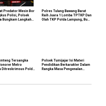
at Predator Mesin Bor
Polres Tulang Bawang Barat
gkus Polisi, Polsek
Raih Juara 1 Lomba TPTKP Dan
a Bungkam Langkah
Olah TKP Polda Lampung, Bukti
Tanpa Ampun
Profesionalisme Polri Presisi
amteng Tersangka
Polsek Tumijajar Isi Materi
Honorer Metro
Pendidikan Berkarakter Dalam
a Ditreskrimsus Polda
Rangka Masa Pengenalan
g
Lingkungan Sekolah