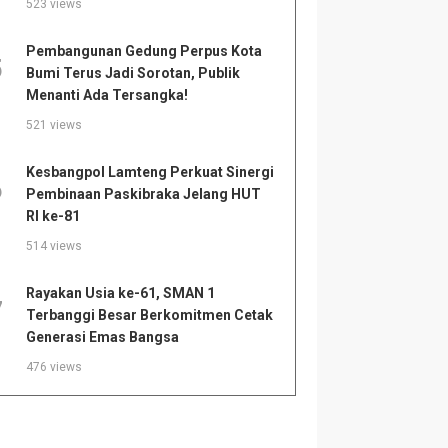
523 views
Pembangunan Gedung Perpus Kota
5
Bumi Terus Jadi Sorotan, Publik
Menanti Ada Tersangka!
521 views
Kesbangpol Lamteng Perkuat Sinergi
6
Pembinaan Paskibraka Jelang HUT
RI ke-81
514 views
Rayakan Usia ke-61, SMAN 1
7
Terbanggi Besar Berkomitmen Cetak
Generasi Emas Bangsa
476 views