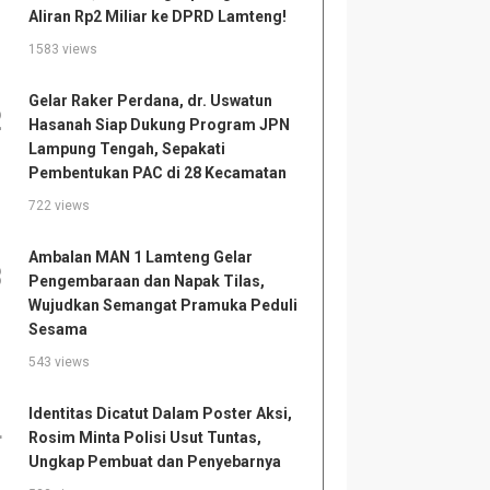
Aliran Rp2 Miliar ke DPRD Lamteng!
1583 views
Gelar Raker Perdana, dr. Uswatun
2
Hasanah Siap Dukung Program JPN
Lampung Tengah, Sepakati
Pembentukan PAC di 28 Kecamatan
722 views
Ambalan MAN 1 Lamteng Gelar
3
Pengembaraan dan Napak Tilas,
Wujudkan Semangat Pramuka Peduli
Sesama
543 views
Identitas Dicatut Dalam Poster Aksi,
4
Rosim Minta Polisi Usut Tuntas,
Ungkap Pembuat dan Penyebarnya