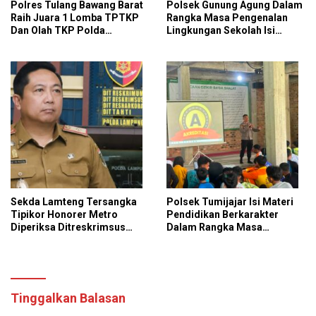
Polres Tulang Bawang Barat
Polsek Gunung Agung Dalam
Raih Juara 1 Lomba TPTKP
Rangka Masa Pengenalan
Dan Olah TKP Polda
Lingkungan Sekolah Isi
Lampung, Bukti
Materi Ketangkasan Baris
Profesionalisme Polri
Berbaris
Presisi
Sekda Lamteng Tersangka
Polsek Tumijajar Isi Materi
Tipikor Honorer Metro
Pendidikan Berkarakter
Diperiksa Ditreskrimsus
Dalam Rangka Masa
Polda Lampung
Pengenalan Lingkungan
Sekolah
Tinggalkan Balasan