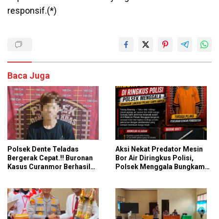
responsif.(*)
Baca Juga
Polsek Dente Teladas
Aksi Nekat Predator Mesin
Bergerak Cepat.!! Buronan
Bor Air Diringkus Polisi,
Kasus Curanmor Berhasil
Polsek Menggala Bungkam
Dibekuk Polisi
Langkah Pelaku Tanpa
Ampun