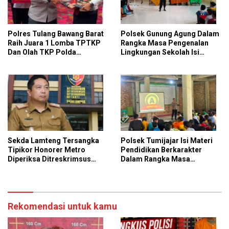
Polres Tulang Bawang Barat
Polsek Gunung Agung Dalam
Raih Juara 1 Lomba TPTKP
Rangka Masa Pengenalan
Dan Olah TKP Polda
Lingkungan Sekolah Isi
Lampung, Bukti
Materi Ketangkasan Baris
Profesionalisme Polri
Berbaris
Presisi
Sekda Lamteng Tersangka
Polsek Tumijajar Isi Materi
Tipikor Honorer Metro
Pendidikan Berkarakter
Diperiksa Ditreskrimsus
Dalam Rangka Masa
Polda Lampung
Pengenalan Lingkungan
Sekolah
Rekomendasi untuk kamu