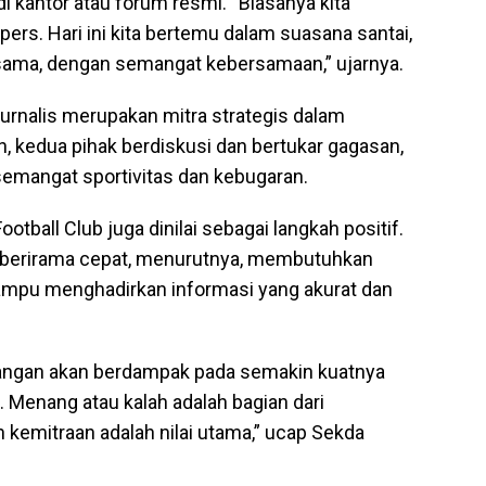
i kantor atau forum resmi. “Biasanya kita
ers. Hari ini kita bertemu dalam suasana santai,
sama, dengan semangat kebersamaan,” ujarnya.
rnalis merupakan mitra strategis dalam
, kedua pihak berdiskusi dan bertukar gagasan,
semangat sportivitas dan kebugaran.
tball Club juga dinilai sebagai langkah positif.
an berirama cepat, menurutnya, membutuhkan
 mampu menghadirkan informasi yang akurat dan
angan akan berdampak pada semakin kuatnya
Menang atau kalah adalah bagian dari
 kemitraan adalah nilai utama,” ucap Sekda