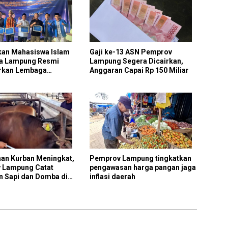
kan Mahasiswa Islam
Gaji ke-13 ASN Pemprov
ia Lampung Resmi
Lampung Segera Dicairkan,
rkan Lembaga
Anggaran Capai Rp 150 Miliar
n dan Kehutanan
an Kurban Meningkat,
Pemprov Lampung tingkatkan
 Lampung Catat
pengawasan harga pangan jaga
n Sapi dan Domba di
inflasi daerah
Naik Drastis