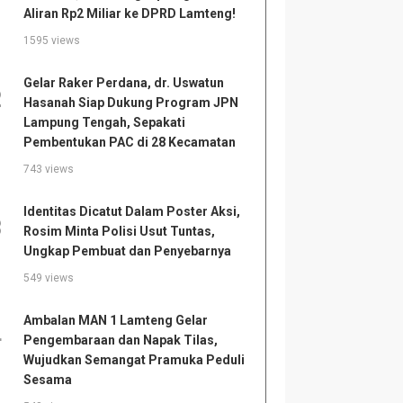
Aliran Rp2 Miliar ke DPRD Lamteng!
1595 views
Gelar Raker Perdana, dr. Uswatun
2
Hasanah Siap Dukung Program JPN
Lampung Tengah, Sepakati
Pembentukan PAC di 28 Kecamatan
743 views
Identitas Dicatut Dalam Poster Aksi,
3
Rosim Minta Polisi Usut Tuntas,
Ungkap Pembuat dan Penyebarnya
549 views
Ambalan MAN 1 Lamteng Gelar
4
Pengembaraan dan Napak Tilas,
Wujudkan Semangat Pramuka Peduli
Sesama