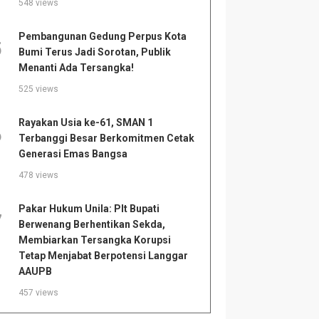
548 views
Pembangunan Gedung Perpus Kota
5
Bumi Terus Jadi Sorotan, Publik
Menanti Ada Tersangka!
525 views
Rayakan Usia ke-61, SMAN 1
6
Terbanggi Besar Berkomitmen Cetak
Generasi Emas Bangsa
478 views
Pakar Hukum Unila: Plt Bupati
7
Berwenang Berhentikan Sekda,
Membiarkan Tersangka Korupsi
Tetap Menjabat Berpotensi Langgar
AAUPB
457 views