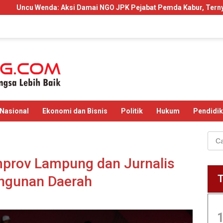
amai NGO JPK Pejabat Pemda Kabur, Ternyata Ada Dugaan Perintah
Nasional
Ekonomi dan Bisnis
Politik
Hukum
Pendidi
Cari
untu
mprov Lampung dan Jurnalis
angunan Daerah