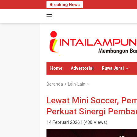
Langsung
Breaking News
Uncu Wenda: Aksi D
ke
konten
Home
Advertorial
Ruwa Jurai
Beranda
Lain-Lain
Lewat Mini Soccer, Pe
Perkuat Sinergi Pemb
14 Februari 2026
| (430 Views)