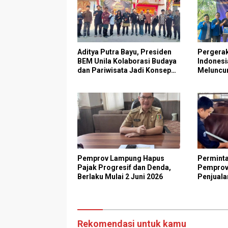
Aditya Putra Bayu, Presiden
Pergera
BEM Unila Kolaborasi Budaya
Indones
dan Pariwisata Jadi Konsep
Meluncu
Utama Radin Inten Beach
Pertania
Pemprov Lampung Hapus
Perminta
Pajak Progresif dan Denda,
Pemprov
Berlaku Mulai 2 Juni 2026
Penjuala
Lampung 
Rekomendasi untuk kamu