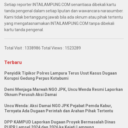
Setiap reporter INTAILAMPUNG.COM senantiasa dibekali kartu
tanda pengenal dalam setiap liputan dan wawancara narasumber.
Kami tidak bertanggung jawab bila ada oknum atau pihak tertentu
yang mengatasnamakan INTAILAMPUNG.COM tanpa dibekali
kartu tanda pengenal.
Total Visit :
1338986
Total Views :
1523289
Terbaru
Penyidik Tipikor Polres Lampura Terus Usut Kasus Dugaan
Korupsi Gedung Perpus Kotabumi
Demi Menjaga Marwah NGO JPK, Uncu Wenda Resmi Laporkan
Oknum Perusuh Aksi Damai
Uncu Wenda: Aksi Damai NGO JPK Pejabat Pemda Kabur,
Ternyata Ada Dugaan Perintah dan Arahan Pihak Tertentu
DPP KAMPUD Laporkan Dugaan Proyek Bermasalah Dinas
PUPR Lamsel 2024 dan 2026 ke Kejati Lampung