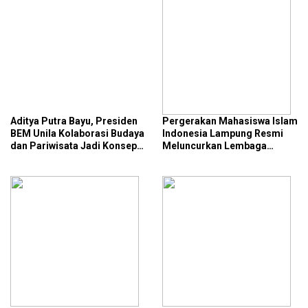
Aditya Putra Bayu, Presiden
Pergerakan Mahasiswa Islam
BEM Unila Kolaborasi Budaya
Indonesia Lampung Resmi
dan Pariwisata Jadi Konsep
Meluncurkan Lembaga
Utama Radin Inten Beach
Pertanian dan Kehutanan