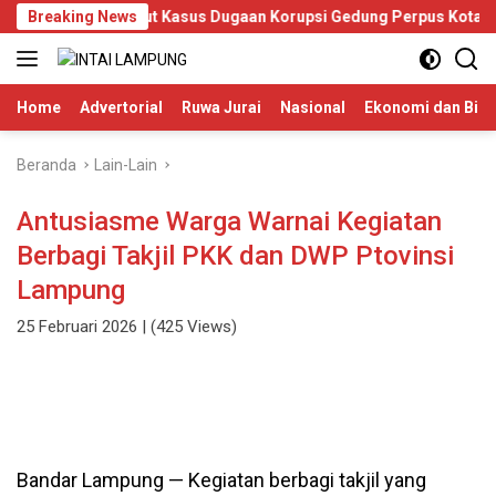
Langsung
pura Terus Usut Kasus Dugaan Korupsi Gedung Perpus Kotabumi
Breaking News
ke
konten
Home
Advertorial
Ruwa Jurai
Nasional
Ekonomi dan Bisn
Beranda
Lain-Lain
Antusiasme Warga Warnai Kegiatan
Berbagi Takjil PKK dan DWP Ptovinsi
Lampung
25 Februari 2026
| (425 Views)
Bandar Lampung — Kegiatan berbagi takjil yang