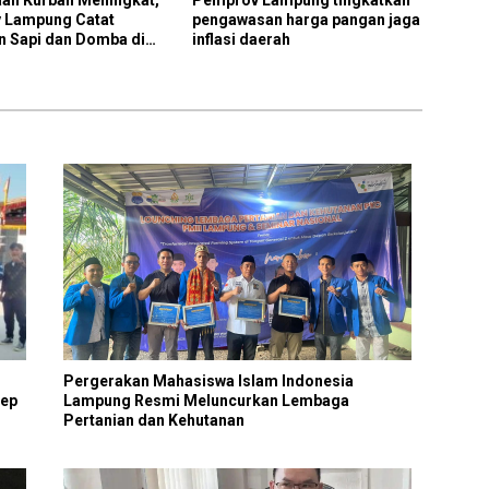
an Kurban Meningkat,
Pemprov Lampung tingkatkan
 Lampung Catat
pengawasan harga pangan jaga
n Sapi dan Domba di
inflasi daerah
Naik Drastis
Pergerakan Mahasiswa Islam Indonesia
sep
Lampung Resmi Meluncurkan Lembaga
Pertanian dan Kehutanan