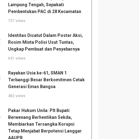
Lampung Tengah, Sepakati
Pembentukan PAC di 28 Kecamatan
757 views
Identitas Dicatut Dalam Poster Aksi,
2
Rosim Minta Polisi Usut Tuntas,
Ungkap Pembuat dan Penyebarnya
631 views
Rayakan Usia ke-61, SMAN 1
3
Terbanggi Besar Berkomitmen Cetak
Generasi Emas Bangsa
482 views
Pakar Hukum Unila: Plt Bupati
4
Berwenang Berhentikan Sekda,
Membiarkan Tersangka Korupsi
Tetap Menjabat Berpotensi Langgar
AAUPB