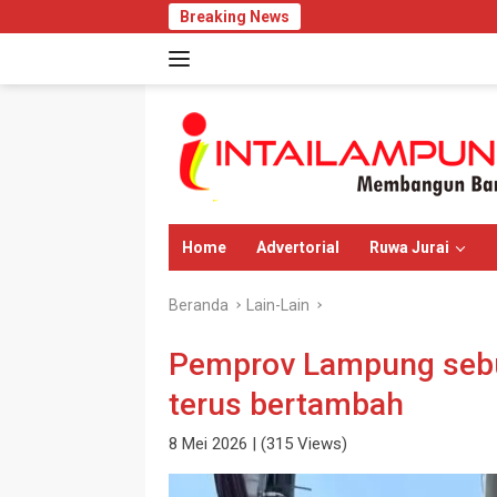
Langsung
Breaking News
Penyi
ke
konten
Home
Advertorial
Ruwa Jurai
Beranda
Lain-Lain
Pemprov Lampung seb
terus bertambah
8 Mei 2026
| (315 Views)