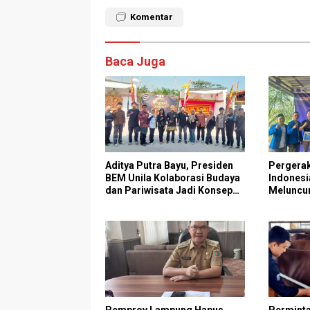
Komentar
Baca Juga
Aditya Putra Bayu, Presiden
Pergera
BEM Unila Kolaborasi Budaya
Indones
dan Pariwisata Jadi Konsep
Meluncu
Utama Radin Inten Beach
Pertania