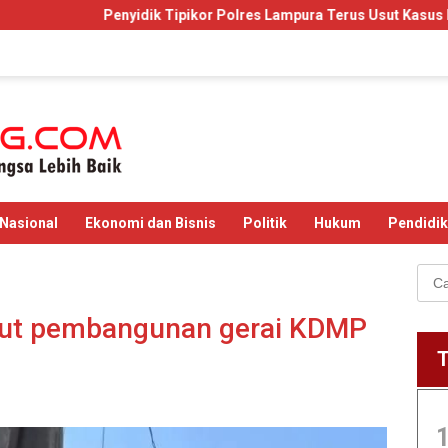
dik Tipikor Polres Lampura Terus Usut Kasus Dugaan Korupsi Ged
Nasional
Ekonomi dan Bisnis
Politik
Hukum
Pendidi
Cari
untu
ut pembangunan gerai KDMP