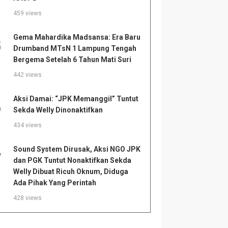
459 views
Gema Mahardika Madsansa: Era Baru
5
Drumband MTsN 1 Lampung Tengah
Bergema Setelah 6 Tahun Mati Suri
442 views
Aksi Damai: “JPK Memanggil” Tuntut
6
Sekda Welly Dinonaktifkan
434 views
Sound System Dirusak, Aksi NGO JPK
7
dan PGK Tuntut Nonaktifkan Sekda
Welly Dibuat Ricuh Oknum, Diduga
Ada Pihak Yang Perintah
428 views