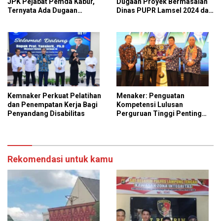
JPK Pejabat Pemda Kabur,
Dugaan Proyek Bermasalah
Ternyata Ada Dugaan
Dinas PUPR Lamsel 2024 dan
Perintah dan Arahan Pihak
2026 ke Kejati Lampung
Tertentu
Kemnaker Perkuat Pelatihan
Menaker: Penguatan
dan Penempatan Kerja Bagi
Kompetensi Lulusan
Penyandang Disabilitas
Perguruan Tinggi Penting
untuk Menjawab Kebutuhan
Dunia Kerja
Rekomendasi untuk kamu