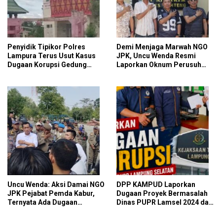
Penyidik Tipikor Polres
Demi Menjaga Marwah NGO
Lampura Terus Usut Kasus
JPK, Uncu Wenda Resmi
Dugaan Korupsi Gedung
Laporkan Oknum Perusuh
Perpus Kotabumi
Aksi Damai
Uncu Wenda: Aksi Damai NGO
DPP KAMPUD Laporkan
JPK Pejabat Pemda Kabur,
Dugaan Proyek Bermasalah
Ternyata Ada Dugaan
Dinas PUPR Lamsel 2024 dan
Perintah dan Arahan Pihak
2026 ke Kejati Lampung
Tertentu