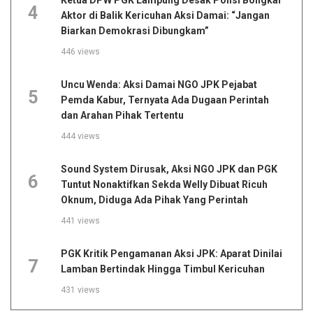
Ketua DPW PGK Lampung Desak Polisi Bongkar
4
Aktor di Balik Kericuhan Aksi Damai: “Jangan
Biarkan Demokrasi Dibungkam”
446 views
Uncu Wenda: Aksi Damai NGO JPK Pejabat
5
Pemda Kabur, Ternyata Ada Dugaan Perintah
dan Arahan Pihak Tertentu
444 views
Sound System Dirusak, Aksi NGO JPK dan PGK
6
Tuntut Nonaktifkan Sekda Welly Dibuat Ricuh
Oknum, Diduga Ada Pihak Yang Perintah
441 views
PGK Kritik Pengamanan Aksi JPK: Aparat Dinilai
7
Lamban Bertindak Hingga Timbul Kericuhan
431 views