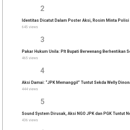
2
Identitas Dicatut Dalam Poster Aksi, Rosim Minta Poli
645 views
3
Pakar Hukum Unila: Plt Bupati Berwenang Berhentikan
465 views
4
Aksi Damai: “JPK Memanggil” Tuntut Sekda Welly Dinon
444 views
5
Sound System Dirusak, Aksi NGO JPK dan PGK Tuntut No
436 views