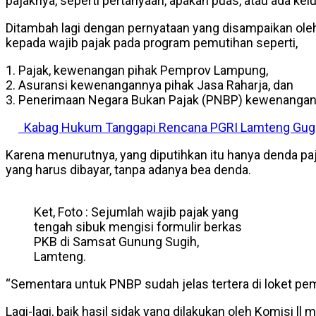
pajaknya, seperti pertanyaan, apakah puas, atau ada kelu
Ditambah lagi dengan pernyataan yang disampaikan o
kepada wajib pajak pada program pemutihan seperti,
1. Pajak, kewenangan pihak Pemprov Lampung,
2. Asuransi kewenangannya pihak Jasa Raharja, dan
3. Penerimaan Negara Bukan Pajak (PNBP) kewenangan 
Kabag Hukum Tanggapi Rencana PGRI Lamteng Guga
Karena menurutnya, yang diputihkan itu hanya denda paj
yang harus dibayar, tanpa adanya bea denda.
Ket, Foto : Sejumlah wajib pajak yang
tengah sibuk mengisi formulir berkas
PKB di Samsat Gunung Sugih,
Lamteng.
“Sementara untuk PNBP sudah jelas tertera di loket pemb
Lagi-lagi, baik hasil sidak yang dilakukan oleh Komisi