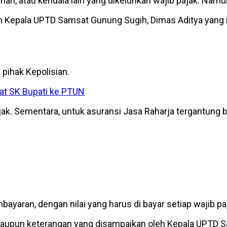
han, atau kendala lain yang dikeluhkan wajib pajak. Namun
leh Kepala UPTD Samsat Gunung Sugih, Dimas Aditya ya
pihak Kepolisian.
t SK Bupati ke PTUN
ak. Sementara, untuk asuransi Jasa Raharja tergantung be
ayaran, dengan nilai yang harus di bayar setiap wajib paj
 ll maupun keterangan yang disampaikan oleh Kepala UPTD