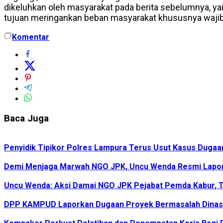
dikeluhkan oleh masyarakat pada berita sebelumnya, y
tujuan meringankan beban masyarakat khususnya wajib p
Komentar
Baca Juga
Penyidik Tipikor Polres Lampura Terus Usut Kasus Duga
Demi Menjaga Marwah NGO JPK, Uncu Wenda Resmi Lapo
Uncu Wenda: Aksi Damai NGO JPK Pejabat Pemda Kabur, T
DPP KAMPUD Laporkan Dugaan Proyek Bermasalah Dinas 