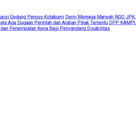
rupsi Gedung Perpus Kotabumi
Demi Menjaga Marwah NGO JPK,
ta Ada Dugaan Perintah dan Arahan Pihak Tertentu
DPP KAMPUD
 dan Penempatan Kerja Bagi Penyandang Disabilitas