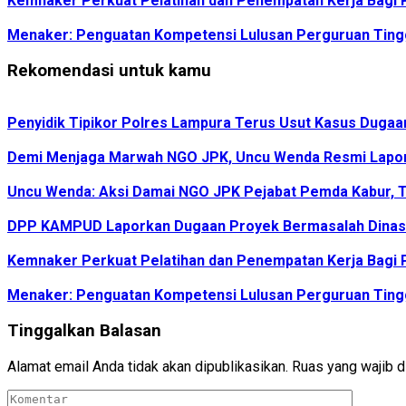
Kemnaker Perkuat Pelatihan dan Penempatan Kerja Bagi P
Menaker: Penguatan Kompetensi Lulusan Perguruan Tingg
Rekomendasi untuk kamu
Penyidik Tipikor Polres Lampura Terus Usut Kasus Duga
Demi Menjaga Marwah NGO JPK, Uncu Wenda Resmi Lapo
Uncu Wenda: Aksi Damai NGO JPK Pejabat Pemda Kabur, T
DPP KAMPUD Laporkan Dugaan Proyek Bermasalah Dinas 
Kemnaker Perkuat Pelatihan dan Penempatan Kerja Bagi P
Menaker: Penguatan Kompetensi Lulusan Perguruan Tingg
Tinggalkan Balasan
Alamat email Anda tidak akan dipublikasikan.
Ruas yang wajib d