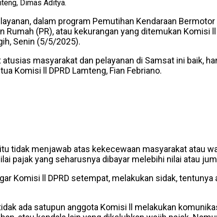
teng, Dimas Aditya.
pelayanan, dalam program Pemutihan Kendaraan Bermotor 
an Rumah (PR), atau kekurangan yang ditemukan Komisi 
ih, Senin (5/5/2025).
hat atusias masyarakat dan pelayanan di Samsat ini baik, 
tua Komisi ll DPRD Lamteng, Fian Febriano.
 itu tidak menjawab atas kekecewaan masyarakat atau waj
lai pajak yang seharusnya dibayar melebihi nilai atau j
r Komisi ll DPRD setempat, melakukan sidak, tentunya a
itu tidak ada satupun anggota Komisi ll melakukan komuni