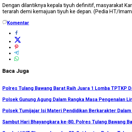
Dengan dilantiknya kepala tiyuh definitif, masyarakat K
terarah demi kemajuan tiyuh ke depan. (Pedia HT/Imam
Komentar
Baca Juga
Polres Tulang Bawang Barat Raih Juara 1 Lomba TPTKP Da
Polsek Gunung Agung Dalam Rangka Masa Pengenalan Ling
Polsek Tumijajar Isi Materi Pendidikan Berkarakter Dal
Sambut Hari Bhayangkara ke-80, Polres Tulang Bawang Bar