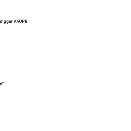
 Langgar AAUPB
m”