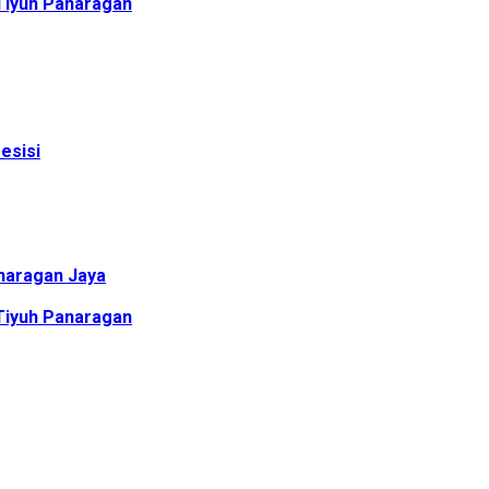
 Tiyuh Panaragan
esisi
anaragan Jaya
 Tiyuh Panaragan