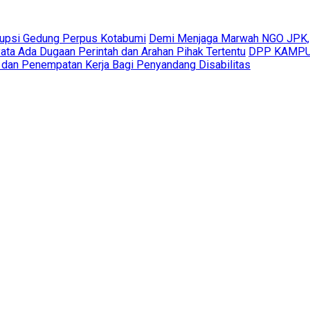
rupsi Gedung Perpus Kotabumi
Demi Menjaga Marwah NGO JPK,
ta Ada Dugaan Perintah dan Arahan Pihak Tertentu
DPP KAMPUD
 dan Penempatan Kerja Bagi Penyandang Disabilitas