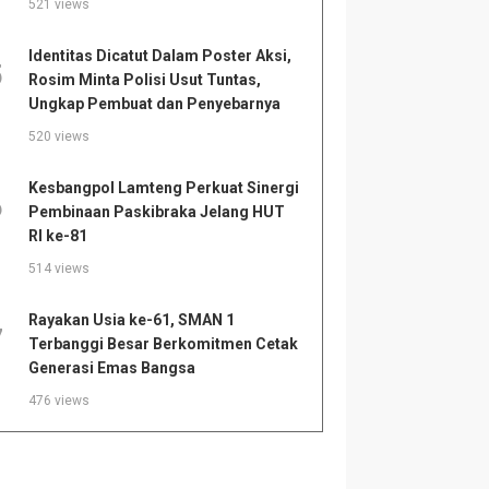
521 views
Identitas Dicatut Dalam Poster Aksi,
5
Rosim Minta Polisi Usut Tuntas,
Ungkap Pembuat dan Penyebarnya
520 views
Kesbangpol Lamteng Perkuat Sinergi
6
Pembinaan Paskibraka Jelang HUT
RI ke-81
514 views
Rayakan Usia ke-61, SMAN 1
7
Terbanggi Besar Berkomitmen Cetak
Generasi Emas Bangsa
476 views