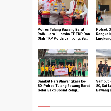
Polres Tulang Bawang Barat
Polsek 
Raih Juara 1 Lomba TPTKP Dan
Rangka 
Olah TKP Polda Lampung, Bukti
Lingkung
Profesionalisme Polri Presisi
Ketangka
Sambut Hari Bhayangkara ke-
Sambut 
80, Polres Tulang Bawang Barat
80, Sat 
Gelar Bakti Sosial Religi
Bawang B
Bersihkan Tempat Ibadah Di
Galon Air
Panaragan Jaya
Tiyuh P