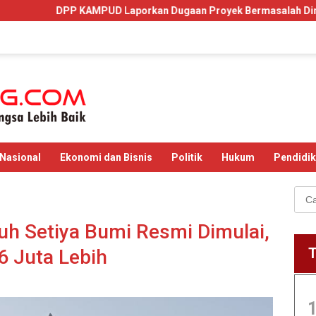
aporkan Dugaan Proyek Bermasalah Dinas PUPR Lamsel 2024 dan 
Nasional
Ekonomi dan Bisnis
Politik
Hukum
Pendidi
Cari
untu
uh Setiya Bumi Resmi Dimulai,
 Juta Lebih