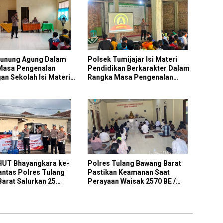
Gunung Agung Dalam
Polsek Tumijajar Isi Materi
Masa Pengenalan
Pendidikan Berkarakter Dalam
an Sekolah Isi Materi
Rangka Masa Pengenalan
san Baris Berbaris
Lingkungan Sekolah
HUT Bhayangkara ke-
Polres Tulang Bawang Barat
Lantas Polres Tulang
Pastikan Keamanan Saat
arat Salurkan 25
Perayaan Waisak 2570 BE /
 Bersih untuk 13 KK Di
Tahun 2026
anaragan