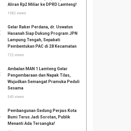
Aliran Rp2 Miliar ke DPRD Lamteng!
1582 views
Gelar Raker Perdana, dr. Uswatun
2
Hasanah Siap Dukung Program JPN
Lampung Tengah, Sepakati
Pembentukan PAC di 28 Kecamatan
722 views
Ambalan MAN 1 Lamteng Gelar
3
Pengembaraan dan Napak Tilas,
Wujudkan Semangat Pramuka Peduli
Sesama
543 views
Pembangunan Gedung Perpus Kota
4
Bumi Terus Jadi Sorotan, Publik
Menanti Ada Tersangka!