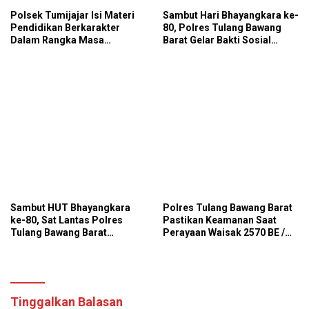
Polsek Tumijajar Isi Materi
Sambut Hari Bhayangkara ke-
Pendidikan Berkarakter
80, Polres Tulang Bawang
Dalam Rangka Masa
Barat Gelar Bakti Sosial
Pengenalan Lingkungan
Religi Bersihkan Tempat
Sekolah
Ibadah Di Panaragan Jaya
Sambut HUT Bhayangkara
Polres Tulang Bawang Barat
ke-80, Sat Lantas Polres
Pastikan Keamanan Saat
Tulang Bawang Barat
Perayaan Waisak 2570 BE /
Salurkan 25 Galon Air Bersih
Tahun 2026
untuk 13 KK Di Tiyuh
Panaragan
Tinggalkan Balasan