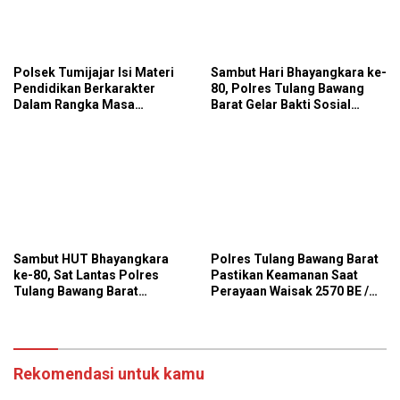
Polsek Tumijajar Isi Materi
Sambut Hari Bhayangkara ke-
Pendidikan Berkarakter
80, Polres Tulang Bawang
Dalam Rangka Masa
Barat Gelar Bakti Sosial
Pengenalan Lingkungan
Religi Bersihkan Tempat
Sekolah
Ibadah Di Panaragan Jaya
Sambut HUT Bhayangkara
Polres Tulang Bawang Barat
ke-80, Sat Lantas Polres
Pastikan Keamanan Saat
Tulang Bawang Barat
Perayaan Waisak 2570 BE /
Salurkan 25 Galon Air Bersih
Tahun 2026
untuk 13 KK Di Tiyuh
Panaragan
Rekomendasi untuk kamu