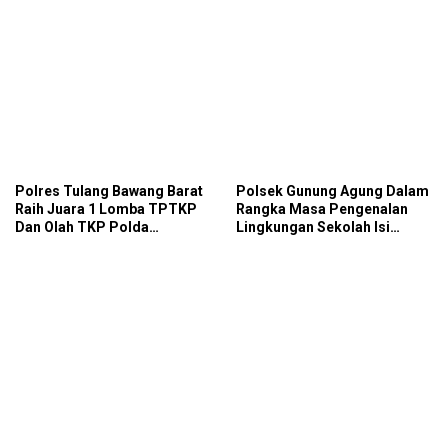
Polres Tulang Bawang Barat
Polsek Gunung Agung Dalam
Raih Juara 1 Lomba TPTKP
Rangka Masa Pengenalan
Dan Olah TKP Polda
Lingkungan Sekolah Isi
Lampung, Bukti
Materi Ketangkasan Baris
Profesionalisme Polri
Berbaris
Presisi