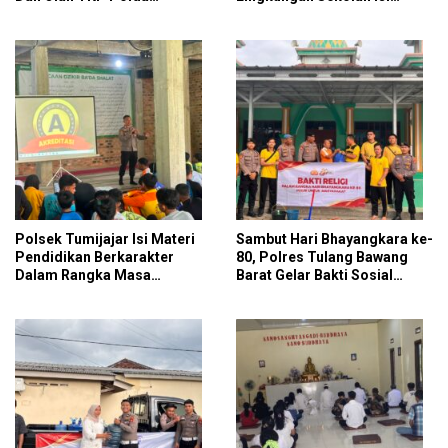
Lampung, Bukti
Materi Ketangkasan Baris
Profesionalisme Polri
Berbaris
Presisi
Polsek Tumijajar Isi Materi
Sambut Hari Bhayangkara ke-
Pendidikan Berkarakter
80, Polres Tulang Bawang
Dalam Rangka Masa
Barat Gelar Bakti Sosial
Pengenalan Lingkungan
Religi Bersihkan Tempat
Sekolah
Ibadah Di Panaragan Jaya