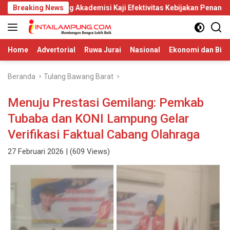
Langsung
ndeng Akademisi Kaji Efektivitas Kebijakan Penanggulangan Tuber
Breaking News
ke
konten
Home
Advertorial
Ruwa Jurai
Nasional
Ekonomi dan Bisn
Beranda
Tulang Bawang Barat
Menuju Prestasi Gemilang: Pemkab
Tubaba dan KONI Lampung Gelar
Verifikasi Faktual Cabang Olahraga
27 Februari 2026
| (609 Views)