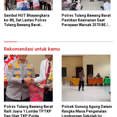
Sambut HUT Bhayangkara
Polres Tulang Bawang Barat
ke-80, Sat Lantas Polres
Pastikan Keamanan Saat
Tulang Bawang Barat
Perayaan Waisak 2570 BE /
Salurkan 25 Galon Air Bersih
Tahun 2026
untuk 13 KK Di Tiyuh
Panaragan
Rekomendasi untuk kamu
Polres Tulang Bawang Barat
Polsek Gunung Agung Dalam
Raih Juara 1 Lomba TPTKP
Rangka Masa Pengenalan
Dan Olah TKP Polda
Lingkungan Sekolah Isi