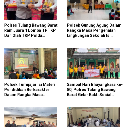
Polres Tulang Bawang Barat
Polsek Gunung Agung Dalam
Raih Juara 1 Lomba TPTKP
Rangka Masa Pengenalan
Dan Olah TKP Polda
Lingkungan Sekolah Isi
Lampung, Bukti
Materi Ketangkasan Baris
Profesionalisme Polri
Berbaris
Presisi
Polsek Tumijajar Isi Materi
Sambut Hari Bhayangkara ke-
Pendidikan Berkarakter
80, Polres Tulang Bawang
Dalam Rangka Masa
Barat Gelar Bakti Sosial
Pengenalan Lingkungan
Religi Bersihkan Tempat
Sekolah
Ibadah Di Panaragan Jaya