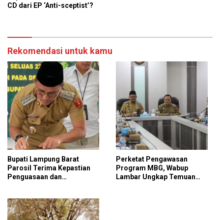
CD dari EP ‘Anti-sceptist’?
Rekomendasi untuk kamu
Bupati Lampung Barat
Perketat Pengawasan
Parosil Terima Kepastian
Program MBG, Wabup
Penguasaan dan
Lambar Ungkap Temuan
Pemanfaatan Kawasan Hutan
Penting
di Sukapura