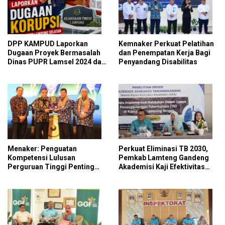
DPP KAMPUD Laporkan
Kemnaker Perkuat Pelatihan
Dugaan Proyek Bermasalah
dan Penempatan Kerja Bagi
Dinas PUPR Lamsel 2024 dan
Penyandang Disabilitas
2026 ke Kejati Lampung
Menaker: Penguatan
Perkuat Eliminasi TB 2030,
Kompetensi Lulusan
Pemkab Lamteng Gandeng
Perguruan Tinggi Penting
Akademisi Kaji Efektivitas
untuk Menjawab Kebutuhan
Kebijakan Penanggulangan
Dunia Kerja
Tuberkulosis