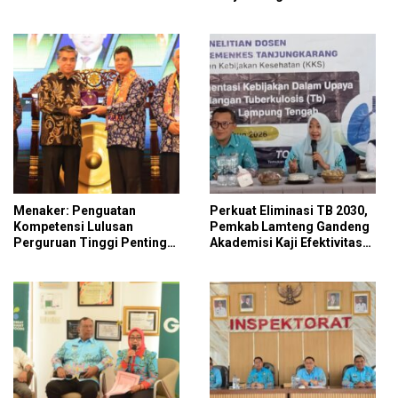
2026 ke Kejati Lampung
Menaker: Penguatan
Perkuat Eliminasi TB 2030,
Kompetensi Lulusan
Pemkab Lamteng Gandeng
Perguruan Tinggi Penting
Akademisi Kaji Efektivitas
untuk Menjawab Kebutuhan
Kebijakan Penanggulangan
Dunia Kerja
Tuberkulosis