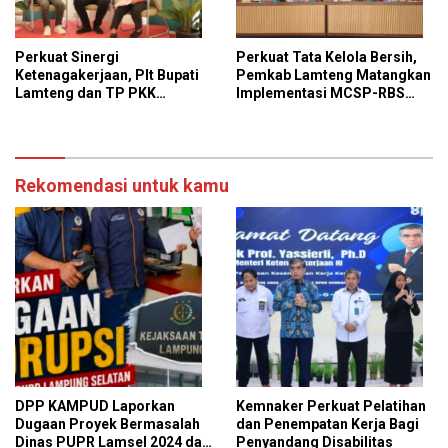
Perkuat Sinergi
Perkuat Tata Kelola Bersih,
Ketenagakerjaan, Plt Bupati
Pemkab Lamteng Matangkan
Lamteng dan TP PKK
Implementasi MCSP-RBS
Kunjungi PT GGP
2026 dan Program
Antikorupsi KPK
Rekomendasi untuk kamu
DPP KAMPUD Laporkan
Kemnaker Perkuat Pelatihan
Dugaan Proyek Bermasalah
dan Penempatan Kerja Bagi
Dinas PUPR Lamsel 2024 dan
Penyandang Disabilitas