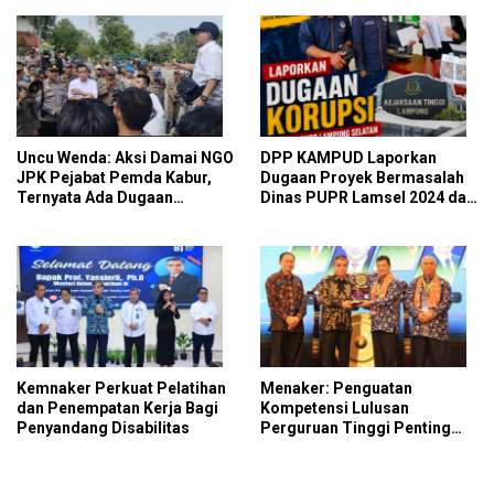
Uncu Wenda: Aksi Damai NGO
DPP KAMPUD Laporkan
JPK Pejabat Pemda Kabur,
Dugaan Proyek Bermasalah
Ternyata Ada Dugaan
Dinas PUPR Lamsel 2024 dan
Perintah dan Arahan Pihak
2026 ke Kejati Lampung
Tertentu
Kemnaker Perkuat Pelatihan
Menaker: Penguatan
dan Penempatan Kerja Bagi
Kompetensi Lulusan
Penyandang Disabilitas
Perguruan Tinggi Penting
untuk Menjawab Kebutuhan
Dunia Kerja