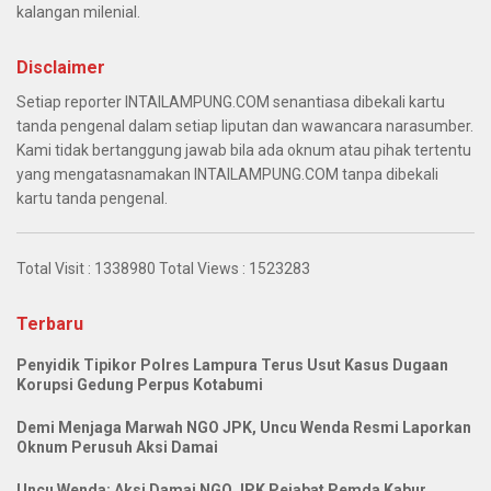
kalangan milenial.
Disclaimer
Setiap reporter INTAILAMPUNG.COM senantiasa dibekali kartu
tanda pengenal dalam setiap liputan dan wawancara narasumber.
Kami tidak bertanggung jawab bila ada oknum atau pihak tertentu
yang mengatasnamakan INTAILAMPUNG.COM tanpa dibekali
kartu tanda pengenal.
Total Visit :
1338980
Total Views :
1523283
Terbaru
Penyidik Tipikor Polres Lampura Terus Usut Kasus Dugaan
Korupsi Gedung Perpus Kotabumi
Demi Menjaga Marwah NGO JPK, Uncu Wenda Resmi Laporkan
Oknum Perusuh Aksi Damai
Uncu Wenda: Aksi Damai NGO JPK Pejabat Pemda Kabur,