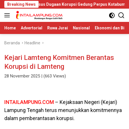
Langsung
rus Usut Kasus Dugaan Korupsi Gedung Perpus Kotabumi
Breaking News
De
ke
konten
Home
Advertorial
Ruwa Jurai
Nasional
Ekonomi dan Bisn
Beranda
Headline
Kejari Lamteng Komitmen Berantas
Korupsi di Lamteng
28 November 2025
| (663 Views)
INTAILAMPUNG.COM
– Kejaksaan Negeri (Kejari)
Lampung Tengah terus menunjukkan komitmennya
dalam pemberantasan korupsi.