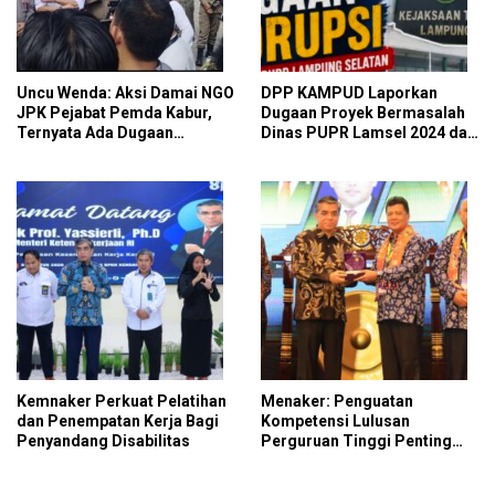
Uncu Wenda: Aksi Damai NGO
DPP KAMPUD Laporkan
JPK Pejabat Pemda Kabur,
Dugaan Proyek Bermasalah
Ternyata Ada Dugaan
Dinas PUPR Lamsel 2024 dan
Perintah dan Arahan Pihak
2026 ke Kejati Lampung
Tertentu
Kemnaker Perkuat Pelatihan
Menaker: Penguatan
dan Penempatan Kerja Bagi
Kompetensi Lulusan
Penyandang Disabilitas
Perguruan Tinggi Penting
untuk Menjawab Kebutuhan
Dunia Kerja