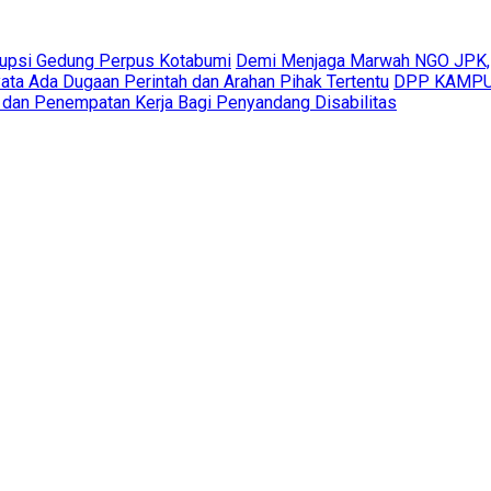
rupsi Gedung Perpus Kotabumi
Demi Menjaga Marwah NGO JPK,
ta Ada Dugaan Perintah dan Arahan Pihak Tertentu
DPP KAMPUD
 dan Penempatan Kerja Bagi Penyandang Disabilitas