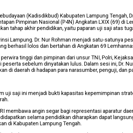
Kebudayaan (Kadisdikbud) Kabupaten Lampung Tengah, Dr
tapan Pimpinan Nasional (P4N) Angkatan LXIX (69) di L
n tahap akhir pendidikan, yaitu paparan uji saji atas tu
ovinsi Lampung. Dr. Nur Rohman menjadi satu-satunya pes
ang berhasil lolos dan bertahan di Angkatan 69 Lemhanna
perwira tinggi dan pimpinan dari unsur TNI, Polri, Kejaks
i peserta sebelum dinyatakan lulus. Dalam sesi ini, Dr.
n di daerah di hadapan para narasumber, penguji, dan p
 uji saji ini menjadi bukti kapasitas kepemimpinan str
rah.
I membawa angin segar bagi representasi aparatur daer
yang didapatkan selama pendidikan diharapkan dapat lan
dikan di Kabupaten Lampung Tengah.