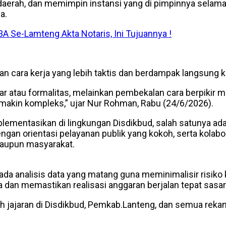
 ke daerah, dan memimpin instansi yang di pimpinnya se
a.
A Se-Lamteng Akta Notaris, Ini Tujuannya !
 cara kerja yang lebih taktis dan berdampak langsung 
r atau formalitas, melainkan pembekalan cara berpikir ma
makin kompleks,” ujar Nur Rohman, Rabu (24/6/2026).
lementasikan di lingkungan Disdikbud, salah satunya adal
engan orientasi pelayanan publik yang kokoh, serta kolab
 maupun masyarakat.
pada analisis data yang matang guna meminimalisir risik
dan memastikan realisasi anggaran berjalan tepat sasara
uh jajaran di Disdikbud, Pemkab.Lanteng, dan semua reka