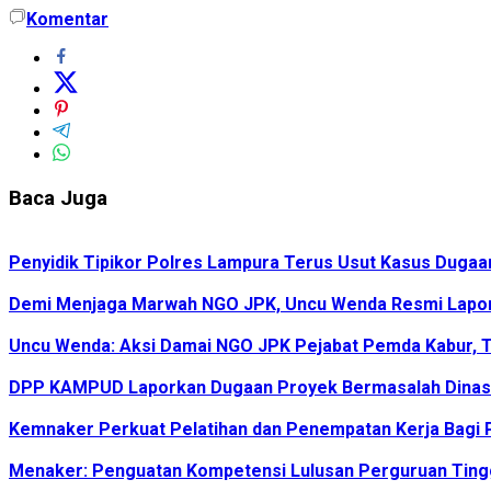
Komentar
Baca Juga
Penyidik Tipikor Polres Lampura Terus Usut Kasus Duga
Demi Menjaga Marwah NGO JPK, Uncu Wenda Resmi Lapo
Uncu Wenda: Aksi Damai NGO JPK Pejabat Pemda Kabur, T
DPP KAMPUD Laporkan Dugaan Proyek Bermasalah Dinas 
Kemnaker Perkuat Pelatihan dan Penempatan Kerja Bagi P
Menaker: Penguatan Kompetensi Lulusan Perguruan Tingg