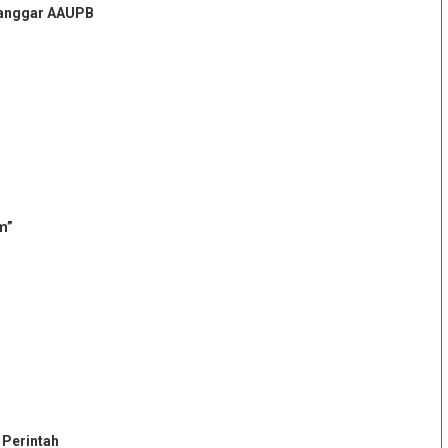
 Langgar AAUPB
m”
 Perintah