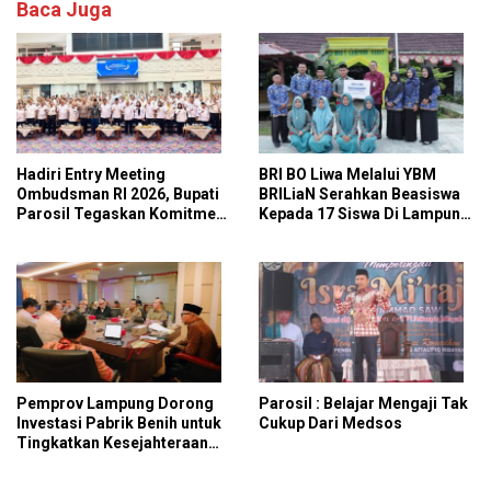
Baca Juga
Hadiri Entry Meeting
BRI BO Liwa Melalui YBM
Ombudsman RI 2026, Bupati
BRILiaN Serahkan Beasiswa
Parosil Tegaskan Komitmen
Kepada 17 Siswa Di Lampung
Tingkatkan Kualitas
Barat Dan Pesisir Barat
Pelayanan Publik
Pemprov Lampung Dorong
Parosil : Belajar Mengaji Tak
Investasi Pabrik Benih untuk
Cukup Dari Medsos
Tingkatkan Kesejahteraan
Petani