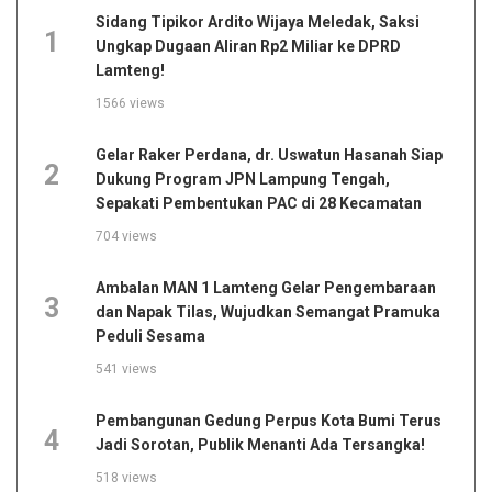
Sidang Tipikor Ardito Wijaya Meledak, Saksi
1
Ungkap Dugaan Aliran Rp2 Miliar ke DPRD
Lamteng!
1566 views
Gelar Raker Perdana, dr. Uswatun Hasanah Siap
2
Dukung Program JPN Lampung Tengah,
Sepakati Pembentukan PAC di 28 Kecamatan
704 views
Ambalan MAN 1 Lamteng Gelar Pengembaraan
3
dan Napak Tilas, Wujudkan Semangat Pramuka
Peduli Sesama
541 views
Pembangunan Gedung Perpus Kota Bumi Terus
4
Jadi Sorotan, Publik Menanti Ada Tersangka!
518 views