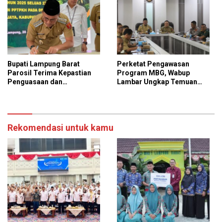
Bupati Lampung Barat
Perketat Pengawasan
Parosil Terima Kepastian
Program MBG, Wabup
Penguasaan dan
Lambar Ungkap Temuan
Pemanfaatan Kawasan Hutan
Penting
di Sukapura
Rekomendasi untuk kamu