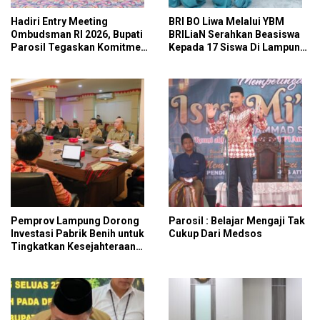
Hadiri Entry Meeting
BRI BO Liwa Melalui YBM
Ombudsman RI 2026, Bupati
BRILiaN Serahkan Beasiswa
Parosil Tegaskan Komitmen
Kepada 17 Siswa Di Lampung
Tingkatkan Kualitas
Barat Dan Pesisir Barat
Pelayanan Publik
Pemprov Lampung Dorong
Parosil : Belajar Mengaji Tak
Investasi Pabrik Benih untuk
Cukup Dari Medsos
Tingkatkan Kesejahteraan
Petani