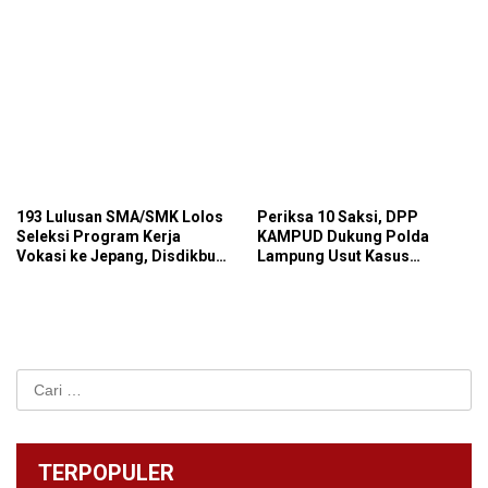
193 Lulusan SMA/SMK Lolos
Periksa 10 Saksi, DPP
Seleksi Program Kerja
KAMPUD Dukung Polda
Vokasi ke Jepang, Disdikbud
Lampung Usut Kasus
Lampung Dorong Penguatan
Bocornya Data Pribadi di
Program Pelatihan
BPN Bandar Lampung
Cari
untuk:
TERPOPULER