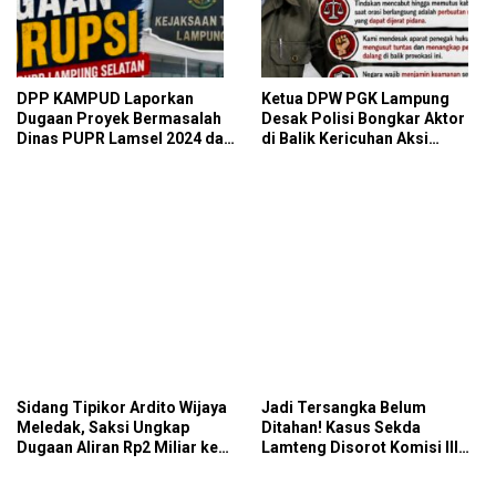
DPP KAMPUD Laporkan
Ketua DPW PGK Lampung
Dugaan Proyek Bermasalah
Desak Polisi Bongkar Aktor
Dinas PUPR Lamsel 2024 dan
di Balik Kericuhan Aksi
2026 ke Kejati Lampung
Damai: “Jangan Biarkan
Demokrasi Dibungkam”
Sidang Tipikor Ardito Wijaya
Jadi Tersangka Belum
Meledak, Saksi Ungkap
Ditahan! Kasus Sekda
Dugaan Aliran Rp2 Miliar ke
Lamteng Disorot Komisi III
DPRD Lamteng!
DPR RI