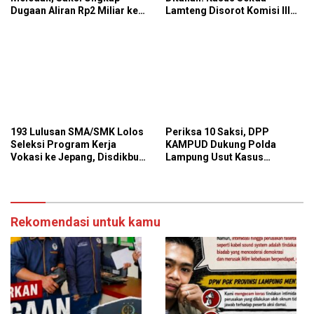
Dugaan Aliran Rp2 Miliar ke
Lamteng Disorot Komisi III
DPRD Lamteng!
DPR RI
193 Lulusan SMA/SMK Lolos
Periksa 10 Saksi, DPP
Seleksi Program Kerja
KAMPUD Dukung Polda
Vokasi ke Jepang, Disdikbud
Lampung Usut Kasus
Lampung Dorong Penguatan
Bocornya Data Pribadi di
Program Pelatihan
BPN Bandar Lampung
Rekomendasi untuk kamu