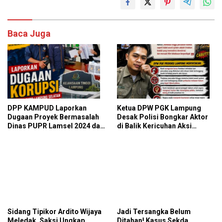
Baca Juga
DPP KAMPUD Laporkan
Ketua DPW PGK Lampung
Dugaan Proyek Bermasalah
Desak Polisi Bongkar Aktor
Dinas PUPR Lamsel 2024 dan
di Balik Kericuhan Aksi
2026 ke Kejati Lampung
Damai: “Jangan Biarkan
Demokrasi Dibungkam”
Sidang Tipikor Ardito Wijaya
Jadi Tersangka Belum
Meledak, Saksi Ungkap
Ditahan! Kasus Sekda