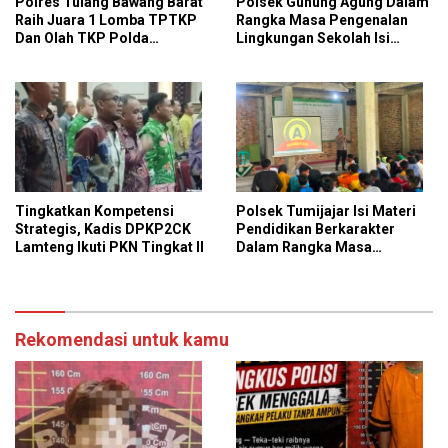
Polres Tulang Bawang Barat
Polsek Gunung Agung Dalam
Raih Juara 1 Lomba TPTKP
Rangka Masa Pengenalan
Dan Olah TKP Polda
Lingkungan Sekolah Isi
Lampung, Bukti
Materi Ketangkasan Baris
Profesionalisme Polri
Berbaris
Presisi
Tingkatkan Kompetensi
Polsek Tumijajar Isi Materi
Strategis, Kadis DPKP2CK
Pendidikan Berkarakter
Lamteng Ikuti PKN Tingkat II
Dalam Rangka Masa
Pengenalan Lingkungan
Sekolah
Rekomendasi untuk kamu