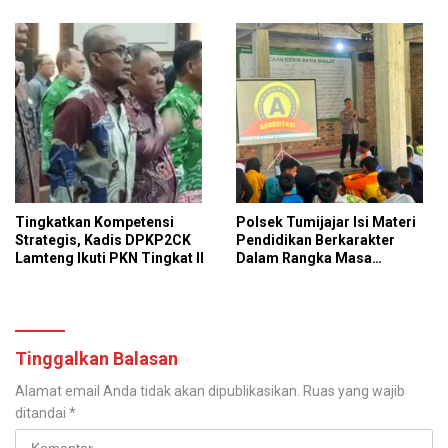
Profesionalisme Polri
Berbaris
Presisi
Tingkatkan Kompetensi
Polsek Tumijajar Isi Materi
Strategis, Kadis DPKP2CK
Pendidikan Berkarakter
Lamteng Ikuti PKN Tingkat II
Dalam Rangka Masa
Pengenalan Lingkungan
Sekolah
Tinggalkan Balasan
Alamat email Anda tidak akan dipublikasikan.
Ruas yang wajib
ditandai
*