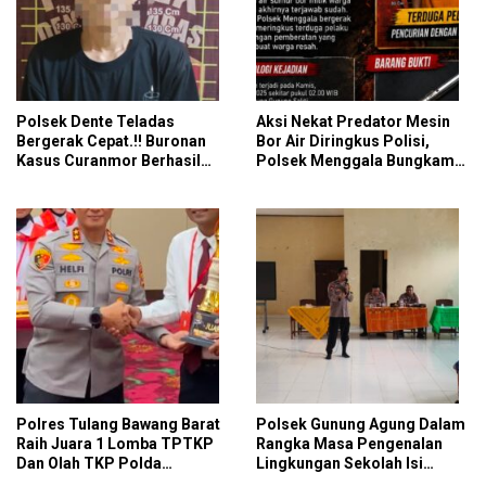
Polsek Dente Teladas
Aksi Nekat Predator Mesin
Bergerak Cepat.!! Buronan
Bor Air Diringkus Polisi,
Kasus Curanmor Berhasil
Polsek Menggala Bungkam
Dibekuk Polisi
Langkah Pelaku Tanpa
Ampun
Polres Tulang Bawang Barat
Polsek Gunung Agung Dalam
Raih Juara 1 Lomba TPTKP
Rangka Masa Pengenalan
Dan Olah TKP Polda
Lingkungan Sekolah Isi
Lampung, Bukti
Materi Ketangkasan Baris