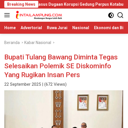
Langsung
us Usut Kasus Dugaan Korupsi Gedung Perpus Kotabumi
Breaking News
De
ke
konten
Home
Advertorial
Ruwa Jurai
Nasional
Ekonomi dan Bisn
Beranda
Kabar Nasional
Bupati Tulang Bawang Diminta Tegas
Selesaikan Polemik SE Diskominfo
Yang Rugikan Insan Pers
22 September 2025
| (672 Views)