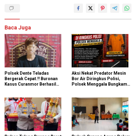
Baca Juga
Polsek Dente Teladas
Aksi Nekat Predator Mesin
Bergerak Cepat.!! Buronan
Bor Air Diringkus Polisi,
Kasus Curanmor Berhasil
Polsek Menggala Bungkam
Dibekuk Polisi
Langkah Pelaku Tanpa
Ampun