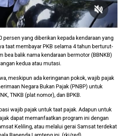
0 persen yang diberikan kepada kendaraan yang
nya taat membayar PKB selama 4 tahun berturut-
am bea balik nama kendaraan bermotor (BBNKB)
 tangan kedua atau mutasi.
a, meskipun ada keringanan pokok, wajib pajak
nerimaan Negara Bukan Pajak (PNBP) untuk
NK, TNKB (plat nomor), dan BPKB.
asi wajib pajak untuk taat pajak. Adapun untuk
 pajak dapat memanfaatkan program ini dengan
sat Keliling, atau melalui gerai Samsat terdekat
pala Bapenda Lamteng ini. (rki/red)