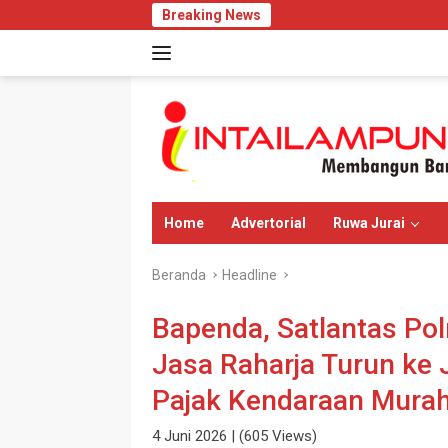
Langsung
Breaking News
DPP KAMPUD Lapo
ke
konten
Home
Advertorial
Ruwa Jurai
Beranda
Headline
Bapenda, Satlantas Po
Jasa Raharja Turun ke 
Pajak Kendaraan Mura
4 Juni 2026
| (605 Views)