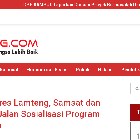
rkan Dugaan Proyek Bermasalah Dinas PUPR Lamsel 2024 dan 20
Nasional
Ekonomi dan Bisnis
Politik
Hukum
Pendidi
Cari
untu
lres Lamteng, Samsat dan
Jalan Sosialisasi Program
h