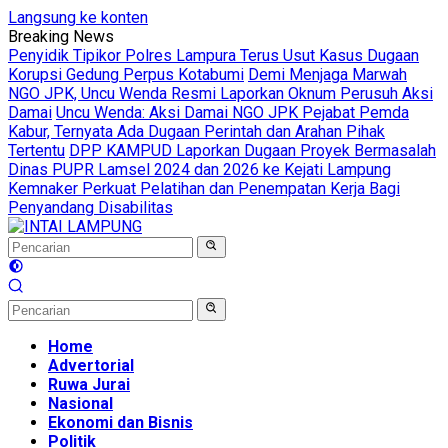
Langsung ke konten
Breaking News
Penyidik Tipikor Polres Lampura Terus Usut Kasus Dugaan
Korupsi Gedung Perpus Kotabumi
Demi Menjaga Marwah
NGO JPK, Uncu Wenda Resmi Laporkan Oknum Perusuh Aksi
Damai
Uncu Wenda: Aksi Damai NGO JPK Pejabat Pemda
Kabur, Ternyata Ada Dugaan Perintah dan Arahan Pihak
Tertentu
DPP KAMPUD Laporkan Dugaan Proyek Bermasalah
Dinas PUPR Lamsel 2024 dan 2026 ke Kejati Lampung
Kemnaker Perkuat Pelatihan dan Penempatan Kerja Bagi
Penyandang Disabilitas
Home
Advertorial
Ruwa Jurai
Nasional
Ekonomi dan Bisnis
Politik