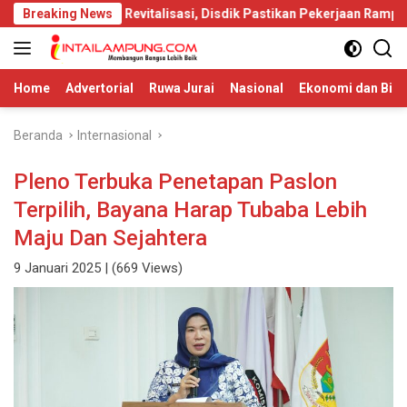
Langsung
ntuan Revitalisasi, Disdik Pastikan Pekerjaan Rampung 2026
Breaking News
ke
konten
Home
Advertorial
Ruwa Jurai
Nasional
Ekonomi dan Bisn
Beranda
Internasional
Pleno Terbuka Penetapan Paslon
Terpilih, Bayana Harap Tubaba Lebih
Maju Dan Sejahtera
9 Januari 2025
| (669 Views)