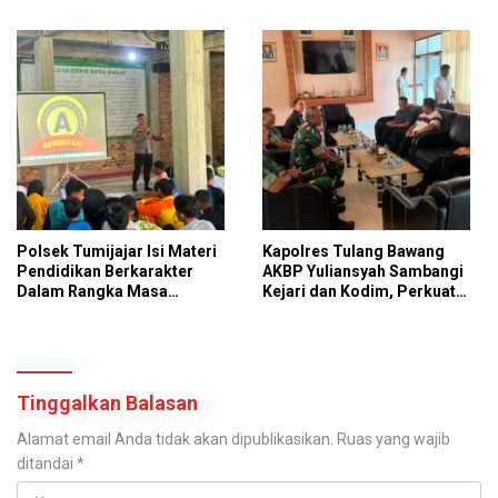
Lampung, Bukti
Materi Ketangkasan Baris
Profesionalisme Polri
Berbaris
Presisi
Polsek Tumijajar Isi Materi
Kapolres Tulang Bawang
Pendidikan Berkarakter
AKBP Yuliansyah Sambangi
Dalam Rangka Masa
Kejari dan Kodim, Perkuat
Pengenalan Lingkungan
Pilar Baja Sinergitas TNI-
Sekolah
POLRI dan Kejaksaan
Tinggalkan Balasan
Alamat email Anda tidak akan dipublikasikan.
Ruas yang wajib
ditandai
*