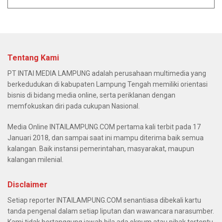
Tentang Kami
PT INTAI MEDIA LAMPUNG adalah perusahaan multimedia yang
berkedudukan di kabupaten Lampung Tengah memiliki orientasi
bisnis di bidang media online, serta periklanan dengan
memfokuskan diri pada cukupan Nasional.
Media Online INTAILAMPUNG.COM pertama kali terbit pada 17
Januari 2018, dan sampai saat ini mampu diterima baik semua
kalangan. Baik instansi pemerintahan, masyarakat, maupun
kalangan milenial.
Disclaimer
Setiap reporter INTAILAMPUNG.COM senantiasa dibekali kartu
tanda pengenal dalam setiap liputan dan wawancara narasumber.
Kami tidak bertanggung jawab bila ada oknum atau pihak tertentu