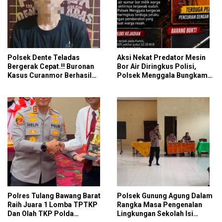
Polsek Dente Teladas
Aksi Nekat Predator Mesin
Bergerak Cepat.!! Buronan
Bor Air Diringkus Polisi,
Kasus Curanmor Berhasil
Polsek Menggala Bungkam
Dibekuk Polisi
Langkah Pelaku Tanpa
Ampun
Polres Tulang Bawang Barat
Polsek Gunung Agung Dalam
Raih Juara 1 Lomba TPTKP
Rangka Masa Pengenalan
Dan Olah TKP Polda
Lingkungan Sekolah Isi