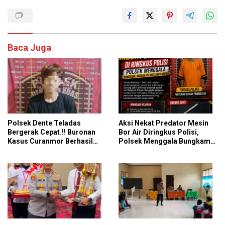
Baca Juga
Polsek Dente Teladas
Aksi Nekat Predator Mesin
Bergerak Cepat.!! Buronan
Bor Air Diringkus Polisi,
Kasus Curanmor Berhasil
Polsek Menggala Bungkam
Dibekuk Polisi
Langkah Pelaku Tanpa
Ampun