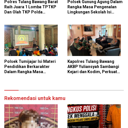
Polres Tulang Bawang Barat
Polsek Gunung Agung Dalam
Raih Juara 1 Lomba TPTKP
Rangka Masa Pengenalan
Dan Olah TKP Polda
Lingkungan Sekolah Isi
Lampung, Bukti
Materi Ketangkasan Baris
Profesionalisme Polri
Berbaris
Presisi
Polsek Tumijajar Isi Materi
Kapolres Tulang Bawang
Pendidikan Berkarakter
AKBP Yuliansyah Sambangi
Dalam Rangka Masa
Kejari dan Kodim, Perkuat
Pengenalan Lingkungan
Pilar Baja Sinergitas TNI-
Sekolah
POLRI dan Kejaksaan
Rekomendasi untuk kamu