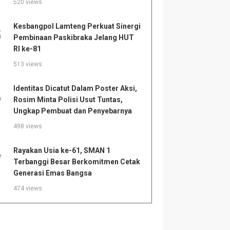
520 views
Kesbangpol Lamteng Perkuat Sinergi
5
Pembinaan Paskibraka Jelang HUT
RI ke-81
513 views
Identitas Dicatut Dalam Poster Aksi,
6
Rosim Minta Polisi Usut Tuntas,
Ungkap Pembuat dan Penyebarnya
498 views
Rayakan Usia ke-61, SMAN 1
7
Terbanggi Besar Berkomitmen Cetak
Generasi Emas Bangsa
474 views