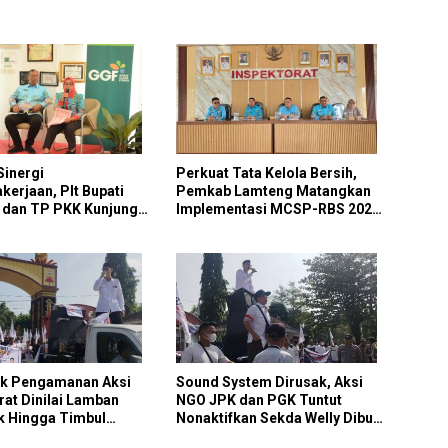
Sinergi
Perkuat Tata Kelola Bersih,
kerjaan, Plt Bupati
Pemkab Lamteng Matangkan
dan TP PKK Kunjungi
Implementasi MCSP-RBS 2026
dan Program Antikorupsi KPK
ik Pengamanan Aksi
Sound System Dirusak, Aksi
rat Dinilai Lamban
NGO JPK dan PGK Tuntut
k Hingga Timbul
Nonaktifkan Sekda Welly Dibuat
n
Ricuh Oknum, Diduga Ada