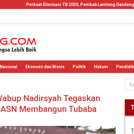
liminasi TB 2030, Pemkab Lamteng Gandeng Akademisi Kaji Efektiv
Nasional
Ekonomi dan Bisnis
Politik
Hukum
Pendidi
Cari
untu
Wabup Nadirsyah Tegaskan
ma ASN Membangun Tubaba