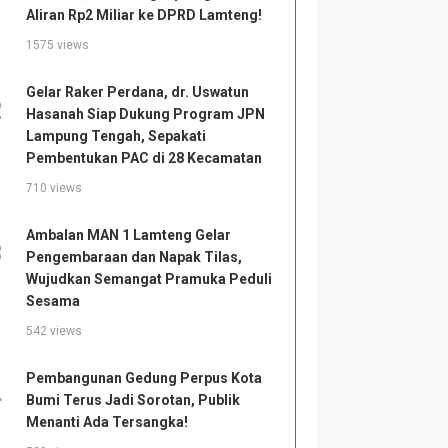
Aliran Rp2 Miliar ke DPRD Lamteng!
1575 views
Gelar Raker Perdana, dr. Uswatun
2
Hasanah Siap Dukung Program JPN
Lampung Tengah, Sepakati
Pembentukan PAC di 28 Kecamatan
710 views
Ambalan MAN 1 Lamteng Gelar
3
Pengembaraan dan Napak Tilas,
Wujudkan Semangat Pramuka Peduli
Sesama
542 views
Pembangunan Gedung Perpus Kota
4
Bumi Terus Jadi Sorotan, Publik
Menanti Ada Tersangka!