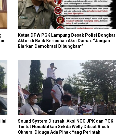
g
Ketua DPW PGK Lampung Desak Polisi Bongkar
an
Aktor di Balik Kericuhan Aksi Damai: “Jangan
Biarkan Demokrasi Dibungkam”
ilai
Sound System Dirusak, Aksi NGO JPK dan PGK
Tuntut Nonaktifkan Sekda Welly Dibuat Ricuh
Oknum, Diduga Ada Pihak Yang Perintah