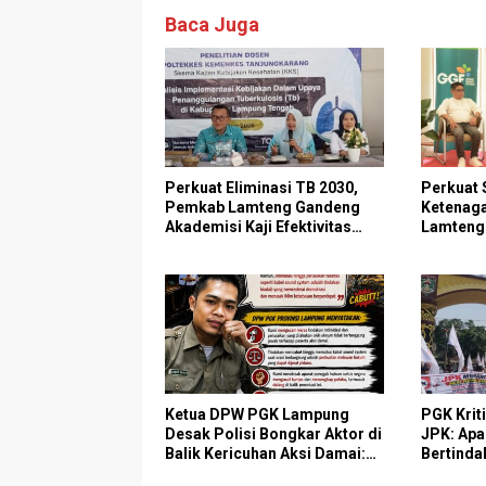
Baca Juga
Perkuat Eliminasi TB 2030,
Perkuat 
Pemkab Lamteng Gandeng
Ketenaga
Akademisi Kaji Efektivitas
Lamteng 
Kebijakan Penanggulangan
PT GGP
Tuberkulosis
Ketua DPW PGK Lampung
PGK Krit
Desak Polisi Bongkar Aktor di
JPK: Apa
Balik Kericuhan Aksi Damai:
Bertinda
“Jangan Biarkan Demokrasi
Kericuha