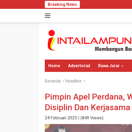
Langsung
Breaking News
Perkuat E
ke
konten
Home
Advertorial
Ruwa Jurai
Beranda
Headline
Pimpin Apel Perdana, 
Disiplin Dan Kerjasa
24 Februari 2025
| (849 Views)