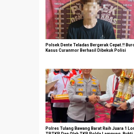
Polsek Dente Teladas Bergerak Cepat.!! Bur
Kasus Curanmor Berhasil Dibekuk Polisi
Polres Tulang Bawang Barat Raih Juara 1 L
TPTKP Dan Olah TKP Polda Lampung, Bukti