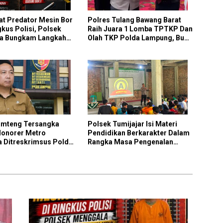
at Predator Mesin Bor
Polres Tulang Bawang Barat
gkus Polisi, Polsek
Raih Juara 1 Lomba TPTKP Dan
a Bungkam Langkah
Olah TKP Polda Lampung, Bukti
Tanpa Ampun
Profesionalisme Polri Presisi
amteng Tersangka
Polsek Tumijajar Isi Materi
Honorer Metro
Pendidikan Berkarakter Dalam
a Ditreskrimsus Polda
Rangka Masa Pengenalan
g
Lingkungan Sekolah