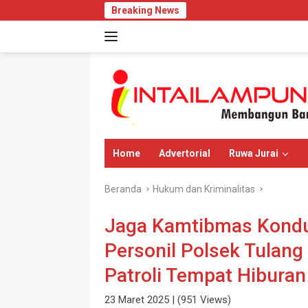
Langsung
Breaking News
Penyidi
ke
konten
Home
Advertorial
Ruwa Jurai
Beranda
Hukum dan Kriminalitas
Jaga Kamtibmas Kondu
Personil Polsek Tulan
Patroli Tempat Hibura
23 Maret 2025
| (951 Views)