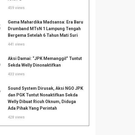
459 views
Gema Mahardika Madsansa: Era Baru
5
Drumband MTsN 1 Lampung Tengah
Bergema Setelah 6 Tahun Mati Suri
441 views
Aksi Damai: “JPK Memanggil” Tuntut
6
Sekda Welly Dinonaktifkan
433 views
Sound System Dirusak, Aksi NGO JPK
7
dan PGK Tuntut Nonaktifkan Sekda
Welly Dibuat Ricuh Oknum, Diduga
Ada Pihak Yang Perintah
428 views