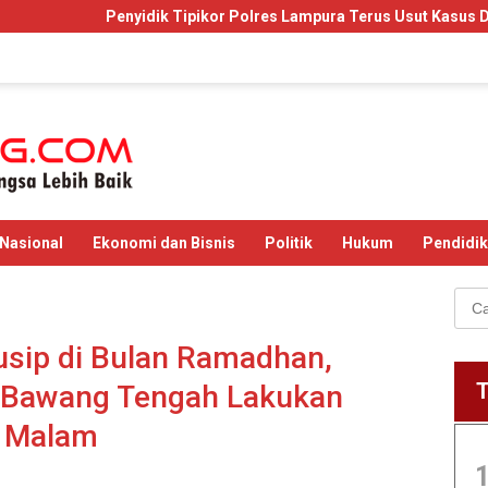
k Tipikor Polres Lampura Terus Usut Kasus Dugaan Korupsi Gedun
Nasional
Ekonomi dan Bisnis
Politik
Hukum
Pendidi
Cari
untu
sip di Bulan Ramadhan,
g Bawang Tengah Lakukan
n Malam