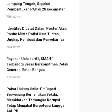
Lampung Tengah, Sepakati
Pembentukan PAC di 28 Kecamatan
756 views
Identitas Dicatut Dalam Poster Aksi,
2
Rosim Minta Polisi Usut Tuntas,
Ungkap Pembuat dan Penyebarnya
554 views
Rayakan Usia ke-61, SMAN 1
3
Terbanggi Besar Berkomitmen Cetak
Generasi Emas Bangsa
479 views
Pakar Hukum Unila: Plt Bupati
4
Berwenang Berhentikan Sekda,
Membiarkan Tersangka Korupsi
Tetap Menjabat Berpotensi Langgar
AAUPB