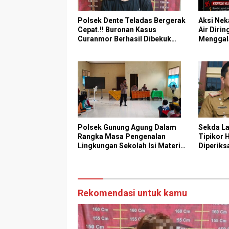
Polsek Dente Teladas Bergerak
Aksi Nek
Cepat.!! Buronan Kasus
Air Dirin
Curanmor Berhasil Dibekuk
Menggal
Polisi
Pelaku 
Polsek Gunung Agung Dalam
Sekda L
Rangka Masa Pengenalan
Tipikor 
Lingkungan Sekolah Isi Materi
Diperiks
Ketangkasan Baris Berbaris
Lampun
Rekomendasi untuk kamu