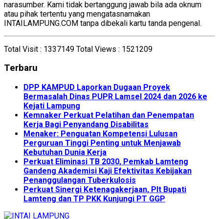
narasumber. Kami tidak bertanggung jawab bila ada oknum
atau pihak tertentu yang mengatasnamakan
INTAILAMPUNG.COM tanpa dibekali kartu tanda pengenal.
Total Visit :
1337149
Total Views :
1521209
Terbaru
DPP KAMPUD Laporkan Dugaan Proyek
Bermasalah Dinas PUPR Lamsel 2024 dan 2026 ke
Kejati Lampung
Kemnaker Perkuat Pelatihan dan Penempatan
Kerja Bagi Penyandang Disabilitas
Menaker: Penguatan Kompetensi Lulusan
Perguruan Tinggi Penting untuk Menjawab
Kebutuhan Dunia Kerja
Perkuat Eliminasi TB 2030, Pemkab Lamteng
Gandeng Akademisi Kaji Efektivitas Kebijakan
Penanggulangan Tuberkulosis
Perkuat Sinergi Ketenagakerjaan, Plt Bupati
Lamteng dan TP PKK Kunjungi PT GGP