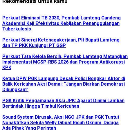
Rekomendasi untuk kamu
Perkuat Eliminasi TB 2030, Pemkab Lamteng Gandeng
Akademisi Kaji Efektivitas Kebijakan Penanggulangan
Tuberkulosis
Perkuat Sinergi Ketenagakerjaan, Plt Bupati Lamteng
dan TP PKK Kunjungi PT GGP
Perkuat Tata Kelola Bersih, Pemkab Lamteng Matangkan
Implementasi MCSP-RBS 2026 dan Program Antikorupsi
KPK
Ketua DPW PGK Lampung Desak Polisi Bongkar Aktor di
Balik Kericuhan Aksi Damai: “Jangan Biarkan Demokrasi
Dibungkam”
PGK Kritik Pengamanan Aksi JPK: Aparat Dinilai Lamban
Bertindak Hingga Timbul Kericuhan
Sound System Dirusak, Aksi NGO JPK dan PGK Tuntut
Nonaktifkan Sekda Welly Dibuat Ricuh Oknum, Diduga
Ada Pihak Yang Perintah