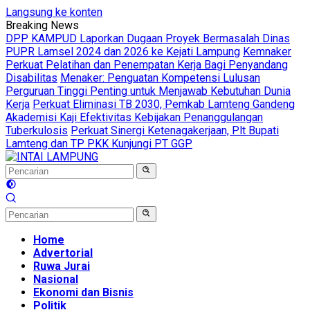
Langsung ke konten
Breaking News
DPP KAMPUD Laporkan Dugaan Proyek Bermasalah Dinas
PUPR Lamsel 2024 dan 2026 ke Kejati Lampung
Kemnaker
Perkuat Pelatihan dan Penempatan Kerja Bagi Penyandang
Disabilitas
Menaker: Penguatan Kompetensi Lulusan
Perguruan Tinggi Penting untuk Menjawab Kebutuhan Dunia
Kerja
Perkuat Eliminasi TB 2030, Pemkab Lamteng Gandeng
Akademisi Kaji Efektivitas Kebijakan Penanggulangan
Tuberkulosis
Perkuat Sinergi Ketenagakerjaan, Plt Bupati
Lamteng dan TP PKK Kunjungi PT GGP
Home
Advertorial
Ruwa Jurai
Nasional
Ekonomi dan Bisnis
Politik