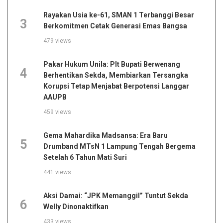
Rayakan Usia ke-61, SMAN 1 Terbanggi Besar
3
Berkomitmen Cetak Generasi Emas Bangsa
479 views
Pakar Hukum Unila: Plt Bupati Berwenang
4
Berhentikan Sekda, Membiarkan Tersangka
Korupsi Tetap Menjabat Berpotensi Langgar
AAUPB
459 views
Gema Mahardika Madsansa: Era Baru
5
Drumband MTsN 1 Lampung Tengah Bergema
Setelah 6 Tahun Mati Suri
441 views
Aksi Damai: “JPK Memanggil” Tuntut Sekda
6
Welly Dinonaktifkan
433 views