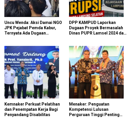
Uncu Wenda: Aksi Damai NGO
DPP KAMPUD Laporkan
JPK Pejabat Pemda Kabur,
Dugaan Proyek Bermasalah
Ternyata Ada Dugaan
Dinas PUPR Lamsel 2024 dan
Perintah dan Arahan Pihak
2026 ke Kejati Lampung
Tertentu
Kemnaker Perkuat Pelatihan
Menaker: Penguatan
dan Penempatan Kerja Bagi
Kompetensi Lulusan
Penyandang Disabilitas
Perguruan Tinggi Penting
untuk Menjawab Kebutuhan
Dunia Kerja