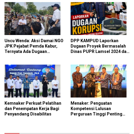
Uncu Wenda: Aksi Damai NGO
DPP KAMPUD Laporkan
JPK Pejabat Pemda Kabur,
Dugaan Proyek Bermasalah
Ternyata Ada Dugaan
Dinas PUPR Lamsel 2024 dan
Perintah dan Arahan Pihak
2026 ke Kejati Lampung
Tertentu
Kemnaker Perkuat Pelatihan
Menaker: Penguatan
dan Penempatan Kerja Bagi
Kompetensi Lulusan
Penyandang Disabilitas
Perguruan Tinggi Penting
untuk Menjawab Kebutuhan
Dunia Kerja