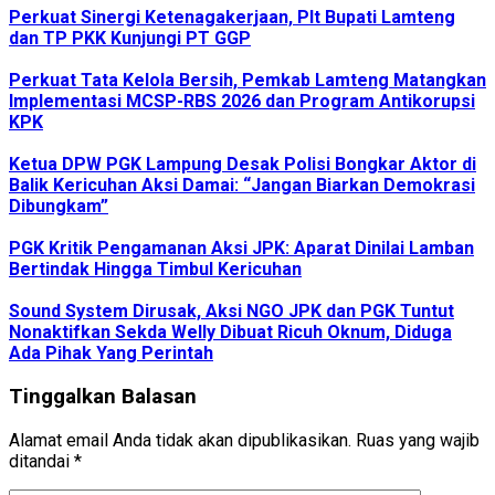
Perkuat Sinergi Ketenagakerjaan, Plt Bupati Lamteng
dan TP PKK Kunjungi PT GGP
Perkuat Tata Kelola Bersih, Pemkab Lamteng Matangkan
Implementasi MCSP-RBS 2026 dan Program Antikorupsi
KPK
Ketua DPW PGK Lampung Desak Polisi Bongkar Aktor di
Balik Kericuhan Aksi Damai: “Jangan Biarkan Demokrasi
Dibungkam”
PGK Kritik Pengamanan Aksi JPK: Aparat Dinilai Lamban
Bertindak Hingga Timbul Kericuhan
Sound System Dirusak, Aksi NGO JPK dan PGK Tuntut
Nonaktifkan Sekda Welly Dibuat Ricuh Oknum, Diduga
Ada Pihak Yang Perintah
Tinggalkan Balasan
Alamat email Anda tidak akan dipublikasikan.
Ruas yang wajib
ditandai
*