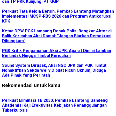
dan TP PKK Kunjungi PT GGP
Perkuat Tata Kelola Bersih, Pemkab Lamteng Matangkan
Implementasi MCSP-RBS 2026 dan Program Antikorupsi
KPK
Ketua DPW PGK Lampung Desak Polisi Bongkar Aktor di
Balik Kericuhan Aksi Damai: “Jangan Biarkan Demokrasi
Dibungkam”
PGK Kritik Pengamanan Aksi JPK: Aparat Dinilai Lamban
Bertindak Hingga Timbul Kericuhan
Sound System Dirusak, Aksi NGO JPK dan PGK Tuntut
Nonaktifkan Sekda Welly Dibuat Ricuh Oknum, Diduga
Ada Pihak Yang Perintah
Rekomendasi untuk kamu
Perkuat Eliminasi TB 2030, Pemkab Lamteng Gandeng
Akademisi Kaji Efektivitas Kebijakan Penanggulangan
Tuberkulosis