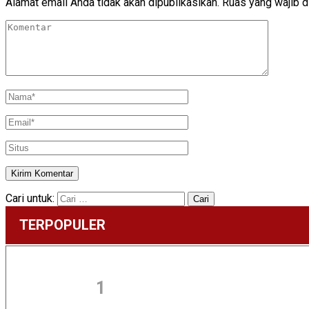
Alamat email Anda tidak akan dipublikasikan.
Ruas yang wajib d
Cari untuk:
TERPOPULER
1