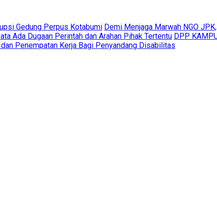
rupsi Gedung Perpus Kotabumi
Demi Menjaga Marwah NGO JPK,
ta Ada Dugaan Perintah dan Arahan Pihak Tertentu
DPP KAMPUD
 dan Penempatan Kerja Bagi Penyandang Disabilitas