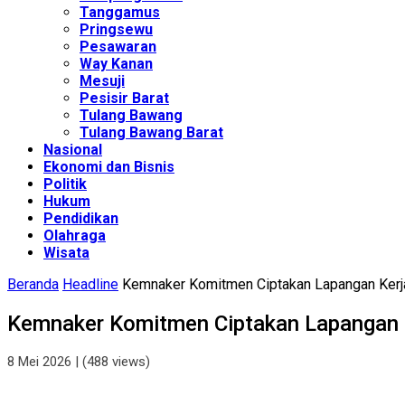
Tanggamus
Pringsewu
Pesawaran
Way Kanan
Mesuji
Pesisir Barat
Tulang Bawang
Tulang Bawang Barat
Nasional
Ekonomi dan Bisnis
Politik
Hukum
Pendidikan
Olahraga
Wisata
Beranda
Headline
Kemnaker Komitmen Ciptakan Lapangan Kerja
Kemnaker Komitmen Ciptakan Lapangan K
8 Mei 2026
| (488 views)