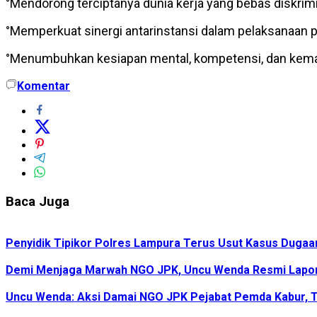
°Mendorong terciptanya dunia kerja yang bebas diskrimi
°Memperkuat sinergi antarinstansi dalam pelaksanaan 
°Menumbuhkan kesiapan mental, kompetensi, dan keman
Komentar
Baca Juga
Penyidik Tipikor Polres Lampura Terus Usut Kasus Duga
Demi Menjaga Marwah NGO JPK, Uncu Wenda Resmi Lapo
Uncu Wenda: Aksi Damai NGO JPK Pejabat Pemda Kabur, T