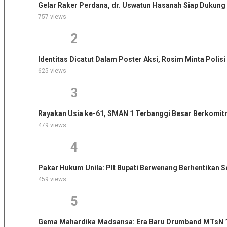
Gelar Raker Perdana, dr. Uswatun Hasanah Siap Duku
757 views
2
Identitas Dicatut Dalam Poster Aksi, Rosim Minta Poli
625 views
3
Rayakan Usia ke-61, SMAN 1 Terbanggi Besar Berkomi
479 views
4
Pakar Hukum Unila: Plt Bupati Berwenang Berhentikan
459 views
5
Gema Mahardika Madsansa: Era Baru Drumband MTsN 1 