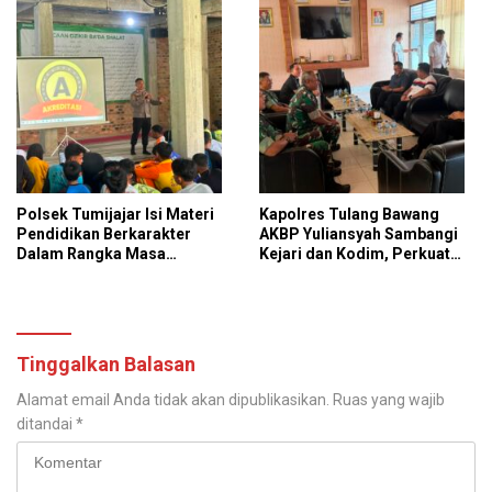
Presisi
Polsek Tumijajar Isi Materi
Kapolres Tulang Bawang
Pendidikan Berkarakter
AKBP Yuliansyah Sambangi
Dalam Rangka Masa
Kejari dan Kodim, Perkuat
Pengenalan Lingkungan
Pilar Baja Sinergitas TNI-
Sekolah
POLRI dan Kejaksaan
Tinggalkan Balasan
Alamat email Anda tidak akan dipublikasikan.
Ruas yang wajib
ditandai
*