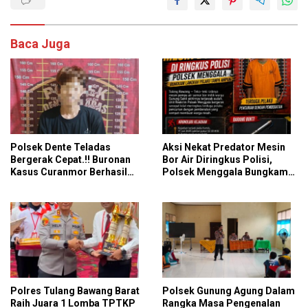
Baca Juga
Polsek Dente Teladas
Aksi Nekat Predator Mesin
Bergerak Cepat.!! Buronan
Bor Air Diringkus Polisi,
Kasus Curanmor Berhasil
Polsek Menggala Bungkam
Dibekuk Polisi
Langkah Pelaku Tanpa
Ampun
Polres Tulang Bawang Barat
Polsek Gunung Agung Dalam
Raih Juara 1 Lomba TPTKP
Rangka Masa Pengenalan