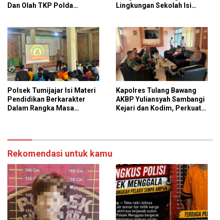
Dan Olah TKP Polda
Lingkungan Sekolah Isi
Lampung, Bukti
Materi Ketangkasan Baris
Profesionalisme Polri
Berbaris
Presisi
Polsek Tumijajar Isi Materi
Kapolres Tulang Bawang
Pendidikan Berkarakter
AKBP Yuliansyah Sambangi
Dalam Rangka Masa
Kejari dan Kodim, Perkuat
Pengenalan Lingkungan
Pilar Baja Sinergitas TNI-
Sekolah
POLRI dan Kejaksaan
Rekomendasi untuk kamu