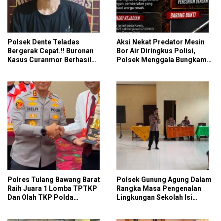
Polsek Dente Teladas
Aksi Nekat Predator Mesin
Bergerak Cepat.!! Buronan
Bor Air Diringkus Polisi,
Kasus Curanmor Berhasil
Polsek Menggala Bungkam
Dibekuk Polisi
Langkah Pelaku Tanpa
Ampun
Polres Tulang Bawang Barat
Polsek Gunung Agung Dalam
Raih Juara 1 Lomba TPTKP
Rangka Masa Pengenalan
Dan Olah TKP Polda
Lingkungan Sekolah Isi
Lampung, Bukti
Materi Ketangkasan Baris
Profesionalisme Polri
Berbaris