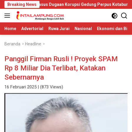
Langsung
rus Usut Kasus Dugaan Korupsi Gedung Perpus Kotabumi
Breaking News
De
ke
konten
Home
Advertorial
Ruwa Jurai
Nasional
Ekonomi dan Bisn
Beranda
Headline
Panggil Firman Rusli ! Proyek SPAM
Rp 8 Miliar Dia Terlibat, Katakan
Sebernarnya
16 Februari 2025
| (873 Views)