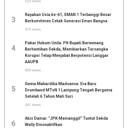
554 views
Rayakan Usia ke-61, SMAN 1 Terbanggi Besar
3
Berkomitmen Cetak Generasi Emas Bangsa
479 views
Pakar Hukum Unila: Plt Bupati Berwenang
4
Berhentikan Sekda, Membiarkan Tersangka
Korupsi Tetap Menjabat Berpotensi Langgar
AAUPB
459 views
Gema Mahardika Madsansa: Era Baru
5
Drumband MTsN 1 Lampung Tengah Bergema
Setelah 6 Tahun Mati Suri
441 views
Aksi Damai: “JPK Memanggil” Tuntut Sekda
6
Welly Dinonaktifkan