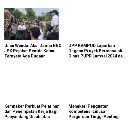
Perpus Kotabumi
Aksi Damai
Uncu Wenda: Aksi Damai NGO
DPP KAMPUD Laporkan
JPK Pejabat Pemda Kabur,
Dugaan Proyek Bermasalah
Ternyata Ada Dugaan
Dinas PUPR Lamsel 2024 dan
Perintah dan Arahan Pihak
2026 ke Kejati Lampung
Tertentu
Kemnaker Perkuat Pelatihan
Menaker: Penguatan
dan Penempatan Kerja Bagi
Kompetensi Lulusan
Penyandang Disabilitas
Perguruan Tinggi Penting
untuk Menjawab Kebutuhan
Dunia Kerja