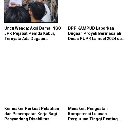
Uncu Wenda: Aksi Damai NGO
DPP KAMPUD Laporkan
JPK Pejabat Pemda Kabur,
Dugaan Proyek Bermasalah
Ternyata Ada Dugaan
Dinas PUPR Lamsel 2024 dan
Perintah dan Arahan Pihak
2026 ke Kejati Lampung
Tertentu
Kemnaker Perkuat Pelatihan
Menaker: Penguatan
dan Penempatan Kerja Bagi
Kompetensi Lulusan
Penyandang Disabilitas
Perguruan Tinggi Penting
untuk Menjawab Kebutuhan