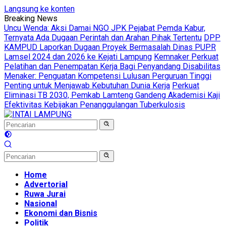
Langsung ke konten
Breaking News
Uncu Wenda: Aksi Damai NGO JPK Pejabat Pemda Kabur,
Ternyata Ada Dugaan Perintah dan Arahan Pihak Tertentu
DPP
KAMPUD Laporkan Dugaan Proyek Bermasalah Dinas PUPR
Lamsel 2024 dan 2026 ke Kejati Lampung
Kemnaker Perkuat
Pelatihan dan Penempatan Kerja Bagi Penyandang Disabilitas
Menaker: Penguatan Kompetensi Lulusan Perguruan Tinggi
Penting untuk Menjawab Kebutuhan Dunia Kerja
Perkuat
Eliminasi TB 2030, Pemkab Lamteng Gandeng Akademisi Kaji
Efektivitas Kebijakan Penanggulangan Tuberkulosis
Home
Advertorial
Ruwa Jurai
Nasional
Ekonomi dan Bisnis
Politik