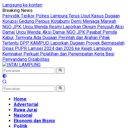
Langsung ke konten
Breaking News
Penyidik Tipikor Polres Lampura Terus Usut Kasus Dugaan
Korupsi Gedung Perpus Kotabumi
Demi Menjaga Marwah
NGO JPK, Uncu Wenda Resmi Laporkan Oknum Perusuh Aksi
Damai
Uncu Wenda: Aksi Damai NGO JPK Pejabat Pemda
Kabur, Ternyata Ada Dugaan Perintah dan Arahan Pihak
Tertentu
DPP KAMPUD Laporkan Dugaan Proyek Bermasalah
Dinas PUPR Lamsel 2024 dan 2026 ke Kejati Lampung
Kemnaker Perkuat Pelatihan dan Penempatan Kerja Bagi
Penyandang Disabilitas
Home
Advertorial
Ruwa Jurai
Nasional
Ekonomi dan Bisnis
Politik