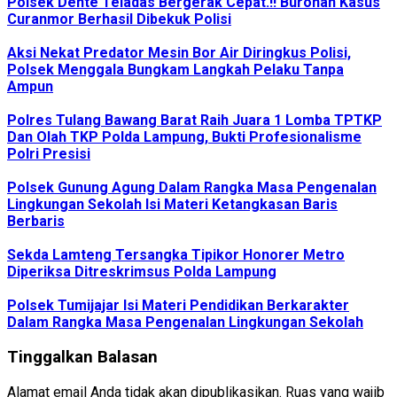
Polsek Dente Teladas Bergerak Cepat.!! Buronan Kasus
Curanmor Berhasil Dibekuk Polisi
Aksi Nekat Predator Mesin Bor Air Diringkus Polisi,
Polsek Menggala Bungkam Langkah Pelaku Tanpa
Ampun
Polres Tulang Bawang Barat Raih Juara 1 Lomba TPTKP
Dan Olah TKP Polda Lampung, Bukti Profesionalisme
Polri Presisi
Polsek Gunung Agung Dalam Rangka Masa Pengenalan
Lingkungan Sekolah Isi Materi Ketangkasan Baris
Berbaris
Sekda Lamteng Tersangka Tipikor Honorer Metro
Diperiksa Ditreskrimsus Polda Lampung
Polsek Tumijajar Isi Materi Pendidikan Berkarakter
Dalam Rangka Masa Pengenalan Lingkungan Sekolah
Tinggalkan Balasan
Alamat email Anda tidak akan dipublikasikan.
Ruas yang wajib