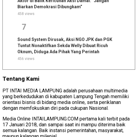
Aktor di Balik Kericuhan Aksi Damai: “Jangan
Biarkan Demokrasi Dibungkam”
458 views
7
Sound System Dirusak, Aksi NGO JPK dan PGK
Tuntut Nonaktifkan Sekda Welly Dibuat Ricuh
Oknum, Diduga Ada Pihak Yang Perintah
456 views
Tentang Kami
PT INTAI MEDIA LAMPUNG adalah perusahaan multimedia
yang berkedudukan di kabupaten Lampung Tengah memiliki
orientasi bisnis di bidang media online, serta periklanan
dengan memfokuskan diri pada cukupan Nasional.
Media Online INTAILAMPUNG.COM pertama kali terbit pada
17 Januari 2018, dan sampai saat ini mampu diterima baik
semua kalangan. Baik instansi pemerintahan, masyarakat,
maupun kalangan milenial.