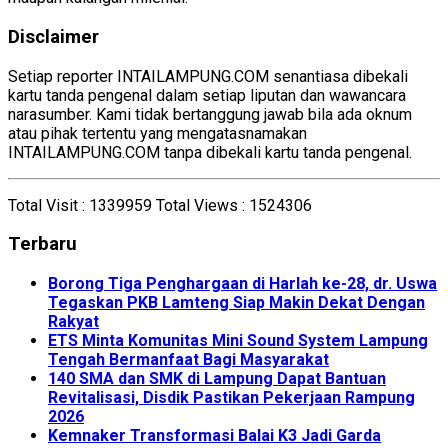
Disclaimer
Setiap reporter INTAILAMPUNG.COM senantiasa dibekali
kartu tanda pengenal dalam setiap liputan dan wawancara
narasumber. Kami tidak bertanggung jawab bila ada oknum
atau pihak tertentu yang mengatasnamakan
INTAILAMPUNG.COM tanpa dibekali kartu tanda pengenal.
Total Visit :
1339959
Total Views :
1524306
Terbaru
Borong Tiga Penghargaan di Harlah ke-28, dr. Uswa
Tegaskan PKB Lamteng Siap Makin Dekat Dengan
Rakyat
ETS Minta Komunitas Mini Sound System Lampung
Tengah Bermanfaat Bagi Masyarakat
140 SMA dan SMK di Lampung Dapat Bantuan
Revitalisasi, Disdik Pastikan Pekerjaan Rampung
2026
Kemnaker Transformasi Balai K3 Jadi Garda