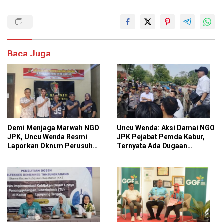
Baca Juga
Demi Menjaga Marwah NGO
Uncu Wenda: Aksi Damai NGO
JPK, Uncu Wenda Resmi
JPK Pejabat Pemda Kabur,
Laporkan Oknum Perusuh
Ternyata Ada Dugaan
Aksi Damai
Perintah dan Arahan Pihak
Tertentu