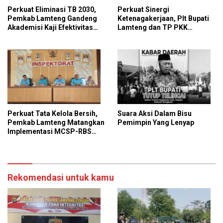
Perkuat Eliminasi TB 2030,
Perkuat Sinergi
Pemkab Lamteng Gandeng
Ketenagakerjaan, Plt Bupati
Akademisi Kaji Efektivitas
Lamteng dan TP PKK
Kebijakan Penanggulangan
Kunjungi PT GGP
Tuberkulosis
Perkuat Tata Kelola Bersih,
Suara Aksi Dalam Bisu
Pemkab Lamteng Matangkan
Pemimpin Yang Lenyap
Implementasi MCSP-RBS
2026 dan Program
Antikorupsi KPK
Rekomendasi untuk kamu