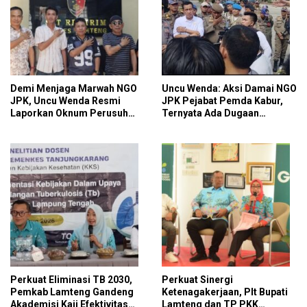
Demi Menjaga Marwah NGO
Uncu Wenda: Aksi Damai NGO
JPK, Uncu Wenda Resmi
JPK Pejabat Pemda Kabur,
Laporkan Oknum Perusuh
Ternyata Ada Dugaan
Aksi Damai
Perintah dan Arahan Pihak
Tertentu
Perkuat Eliminasi TB 2030,
Perkuat Sinergi
Pemkab Lamteng Gandeng
Ketenagakerjaan, Plt Bupati
Akademisi Kaji Efektivitas
Lamteng dan TP PKK