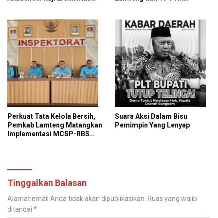
Kebijakan Penanggulangan
Kunjungi PT GGP
Tuberkulosis
Perkuat Tata Kelola Bersih,
Suara Aksi Dalam Bisu
Pemkab Lamteng Matangkan
Pemimpin Yang Lenyap
Implementasi MCSP-RBS
2026 dan Program
Antikorupsi KPK
Tinggalkan Balasan
Alamat email Anda tidak akan dipublikasikan.
Ruas yang wajib
ditandai
*