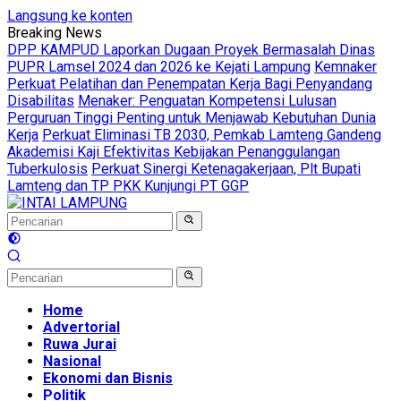
Langsung ke konten
Breaking News
DPP KAMPUD Laporkan Dugaan Proyek Bermasalah Dinas
PUPR Lamsel 2024 dan 2026 ke Kejati Lampung
Kemnaker
Perkuat Pelatihan dan Penempatan Kerja Bagi Penyandang
Disabilitas
Menaker: Penguatan Kompetensi Lulusan
Perguruan Tinggi Penting untuk Menjawab Kebutuhan Dunia
Kerja
Perkuat Eliminasi TB 2030, Pemkab Lamteng Gandeng
Akademisi Kaji Efektivitas Kebijakan Penanggulangan
Tuberkulosis
Perkuat Sinergi Ketenagakerjaan, Plt Bupati
Lamteng dan TP PKK Kunjungi PT GGP
Home
Advertorial
Ruwa Jurai
Nasional
Ekonomi dan Bisnis
Politik